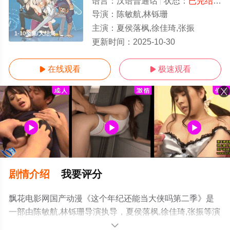
语言：
汉语普通话
状态：
已完结
- 
导演：
陈敏航,林铄珊
主演：
夏侯落枫,徐佳琦,张振
1-10全集/大结局
更新时间：
2025-10-30
在线观看
极速观看


剧情介绍
我要评分
飘花电影网国产动漫《这个年纪还能当大侠吗第二季》是
一部由陈敏航,林铄珊导演执导，夏侯落枫,徐佳琦,张振等演
员精彩演绎的中国大陆动漫，大结局剧情已揭晓（1-10全
