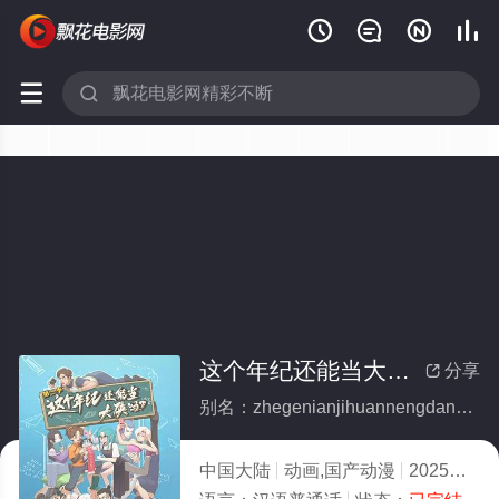






这个年纪还能当大侠吗第二季(全集)
分享

别名：zhegenianjihuannengdangdaxiamadierji
中国大陆
动画,国产动漫
2025
3.0