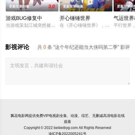
3.0
3.0
更新至第09集
更新至第66集
更新至第08
游戏BUG修复中
开心锤锤世界
气运世界
当游戏策划江城突然被拉进自己精心打造的数字世界时，他原本
在《开心锤锤世界》，生活着乐观善
平行世界
影视评论
共
0
条 “这个年纪还能当大侠吗第二季” 影评
飘花电影网
提供免费VIP电视剧全集、动漫、综艺、无删减高清电影在线
观看
Copyright © 2022 beibeibyg.com All Rights Reserved
渝ICP备2022005241号