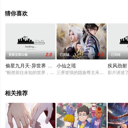
集），手机免费观看高清未删减完整版动漫全集就上飘花
影院，更多相关信息可移步至豆瓣动漫、电视猫或剧情网
猜你喜欢
等平台了解。
2.0
7.0
更新至第22集
已完结
已完结
偷星九月天·异世界 动态漫
小仙之瑶
疾风劲射
“毅然前往未知的世界，只为了找寻你孤单的身影。不同的时空，
三界皆惧的隐族尊主禾莞突袭天庭，
影片讲述
相关推荐