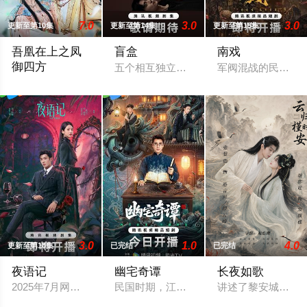
7.0
3.0
3.0
更新至第10集
更新至第14集
更新至第15集
吾凰在上之凤
盲盒
南戏
御四方
五个相互独立，又彼此呼应的故事——用一
军阀混战的民国奉
改编自快看漫画作者嗷小泽的独家连载漫画《吾凰在上》。现代少
3.0
1.0
4.0
更新至第18集
已完结
已完结
夜语记
幽宅奇谭
长夜如歌
2025年7月网络剧备案当代 都市 海南越酷文化传媒有限公司
民国时期，江淮与迅哥组成说书班子，偶遇
讲述了黎安城大郡