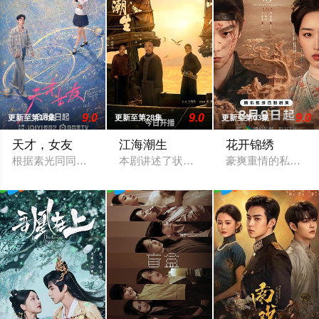
9.0
9.0
9.0
更新至第18集
更新至第28集
更新至第03集
天才，女友
江海潮生
花开锦绣
根据素光同同名小说改编。江逾白长大以后，林知夏忽然对他说：
本剧讲述了状元实业家张謇创办大生企业
豪爽重情的私盐贩