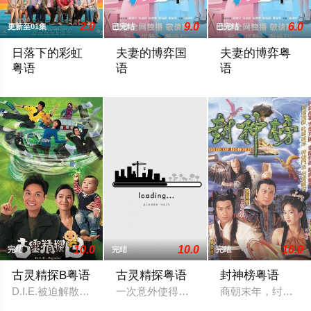
2.0
9.0
6.0
更新至01集
已完结
已完结
日落下的彩虹
夫妻的博弈国
夫妻的博弈粤
粤语
语
语
政府宣布即将重建彩虹邨──这条超过60年的名牌屋邨，满载香
罹癌的女主角姜幸如親眼目睹老公和她唯
罹癌的女主角姜幸
10.0
10.0
10.0
完结
完结
完结
古灵精探B粤语
古灵精探粤语
封神榜粤语
D.I.E.被迫解散，原组员都重返原先的工作岗位，这班人不改之
一次意外使得干探于子朗（郭晋安 饰）具
商朝末年，纣王无