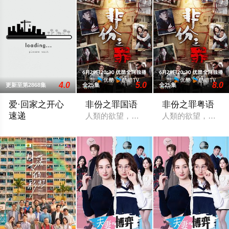
4.0
5.0
8.0
更新至第2868集
全25集
全25集
爱·回家之开心
非份之罪国语
非份之罪粤语
速递
人類的欲望，可驅使我們超越自我，然而
人類的欲望，可驅
處境劇的御用監製羅鎮岳已經準備開拍新一套處境劇，暫定叫《