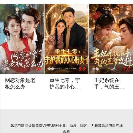
7.0
9.0
7.0
全集
全集
全集
网恋对象是老
重生七零，守
王妃系统在
板怎么办
护我的小心肝
手，气的王爷
妻子
发抖
2026 / 中国大陆 / 王梓亦＆马倩倩
2026 / 中国大陆 / 翟兆星＆宋宇欣
2026 / 中国大陆 
飘花电影网
提供免费VIP电视剧全集、动漫、综艺、无删减高清电影在线
观看