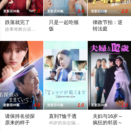
7.0
5.0
2.0
更新至06集
更新至06集
更新至03集
跌落就完了
只是一起吃顿
律政节拍：逆
饭
转法庭
故事将舞台设定在一栋新落成的豪华高级公寓中。主人公月岛明日
本剧改编自大町テラス同名漫画，描绘了过
本剧由原创剧本打
4.0
1.0
1.0
更新至04集
更新至05集
更新至06集
请保持名侦探
直到T恤干透
夫妇与16岁～
原来的样子
疯狂的邻居～
40岁的杂志编辑咲子（苍井优 饰）原本
乡村小学教师枫，因受到外祖父的影响，自幼便是坚定的推理迷
改编自ぱんぷきん