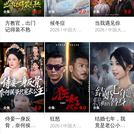
10.0
2.0
9.0
全集
全集
全集
方教官，出门
候冬症
当我遇见你
记得装不熟
2026 / 中国大陆 / 吴添豪＆侯呈玥
2026 / 中国大陆 
2026 / 中国大陆 / 管怡欣＆鲍李宁＆江路祺
6.0
9.0
9.0
全集
全集
全集
侍妾一身反
狂怒
结婚七年，我
骨，奈何侯爷
竟是老公小青
2026 / 中国大陆 / 曹国涛＆肖惠月
只宠长公主
梅的替身
2026 / 中国大陆 / 宾淑贤＆刘泳辰
2026 / 中国大陆 