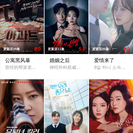
9.0
5.0
6.0
更新至09集
更新至11集
更新至05集
公寓黑风暴
婚姻之后
爱情来了
曾经的帮派老大急需现金，于是和有志成为律师的同伴合作，打
神经外科权威姜泰柱（南宫珉 饰）因为老
8일 하니 소속사 써