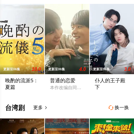
10.0
4.0
3.0
更新至06集
更新至06集
更新至06集
晚酌的流派5：
普通的恋爱
仆人的王子殿
夏篇
下
本作改编自同名漫画，是一部以处于上下
本剧讲述的是不动产公司营业员伊泽美幸（栗山千明 饰）围绕“如
社长之子、文武双
台湾剧
更多
换一换

