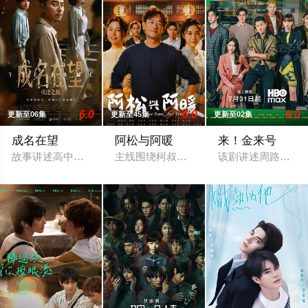
6.0
6.0
9.0
更新至06集
更新至45集
更新至02集
成名在望
阿松与阿暖
来！金来号
故事讲述高中好友陈志伟（李国毅 饰）、罗冠豪（姚淳耀 饰）、
主线围绕柯叔元与韩瑜饰演的"离婚夫妻"
该剧讲述周路勇（周