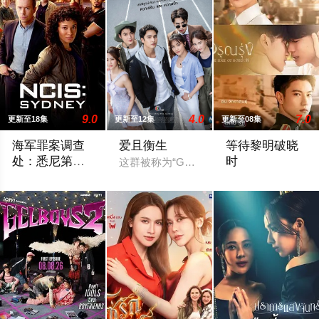
9.0
4.0
7.0
更新至18集
更新至12集
更新至08集
海军罪案调查
爱且衡生
等待黎明破晓
处：悉尼第三
时
这群被称为“Gen Me世代”的年轻人，
季
2025 / 澳大利亚 / 海外
一段跨越不同阶层与