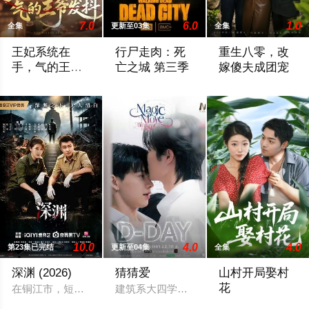
7.0
6.0
1.0
全集
更新至03集
全集
王妃系统在
行尸走肉：死
重生八零，改
手，气的王爷
亡之城 第三季
嫁傻夫成团宠
发抖
2026 / 中国大陆 / 姜竣瀚＆董玥妤
2026 / 美国 / 杰弗里·迪恩·摩根,劳伦·科汉
2026 / 中国大陆 
10.0
4.0
4.0
第23集已完结
更新至04集
全集
深渊 (2026)
猜猜爱
山村开局娶村
花
在铜江市，短短三个月内连续爆发了三起恶性案件：先是游客在
建筑系大四学生意外成为校园网红占卜师
2025 / 中国大陆 /