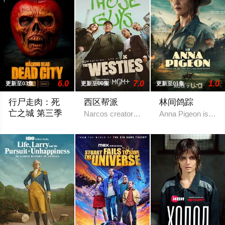
6.0
7.0
1.0
更新至03集
更新至06集
更新至01集
行尸走肉：死
西区帮派
林间鸽踪
亡之城 第三季
Narcos creator Chris Brancato is developi
Anna Pigeon is a fo
2026 / 美国 / 杰弗里·迪恩·摩根,劳伦·科汉