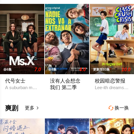
7.0
4.0
10.0
全6集
全8集
更新至03集
代号女士
没有人会想念
校园暗恋警报
我们 第二季
A suburban mom and her high school friend plot
Lee-ith dreams of b
Prime Video宣布续订《没有人会想念我
爽剧
更多
换一换

