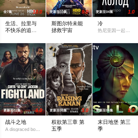
10.0
9.0
1.0
全7集
更新至03集
更新至04集
生活、拉里与
斯图尔特未能
冷
不快乐的追
拯救宇宙
热尼亚因一起事故
求：一部美国
作为美国建国250周年的献礼，该剧以拉里·大卫标志性的冷幽默
故事聚焦《大爆炸》的漫画书老板斯图尔特
史
6.0
5.0
8.0
更新至02集
更新至08集
更新至06集
战斗之地
权欲第三章 第
末日地堡 第三
五季
季
A disgraced boxing champion is released from pr
To the streets, “Raq” Thomas is cold, hard
当下，Juliette