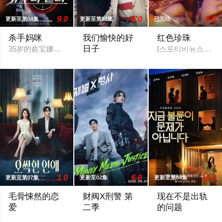
9.0
4.0
5.0
更新至第04集
更新至第93集
已完结
杀手妈咪
我们愉快的好
红色珍珠
日子
35岁的俞宝娜过着相夫教子的普通生活。表面上她看起来温顺和
[스포티비뉴스=강효진
2026 / 韩国 / 严贤京,尹仲勋,申正允,
1.0
6.0
10.0
更新至第07集
更新至02集
更新至第04集
毛骨悚然的恋
财阀X刑警 第
现在不是出轨
爱
二季
的问题
一名能看见鬼魂的继承人与一名王牌检察官发现只要轻轻一碰，
财阀富三代警察陈利手（安普贤 饰）华丽
以“贩卖幸福家庭