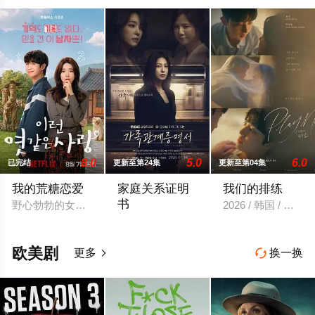
8.0
5.0
6.0
已完结
更新至第24集
更新至第04集
我的荒糖恋爱
家庭关系证明
我们的排练
书
野心勃勃的女检察官高恩世（贺营 饰）意外失忆，住进拳击教练
2026 / 韩国 / 梁
本剧讲述的是从出生瞬间开始就被打上家
欧美剧
更多
换一换

