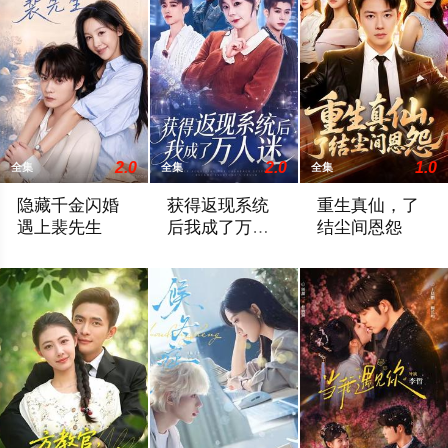
2.0
2.0
1.0
全集
全集
全集
隐藏千金闪婚
获得返现系统
重生真仙，了
遇上裴先生
后我成了万人
结尘间恩怨
迷
2026 / 中国大陆 / 王雅清＆朱城玮
2026 / 中国大陆 / 孙蔚琳＆魏胜奇
2026 / 中国大陆 