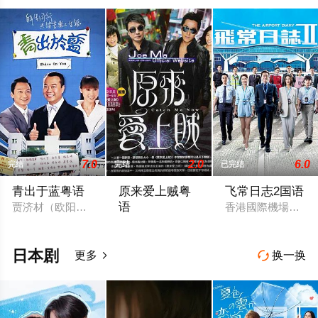
7.0
2.0
6.0
完结
完结
已完结
青出于蓝粤语
原来爱上贼粤
飞常日志2国语
语
贾济材（欧阳震华 饰）本是一名商界精英，但受老板所托极不愿
香港國際機場繁忙
少年高哲（刘松仁 饰）的父母死于一栋工
日本剧
更多
换一换

