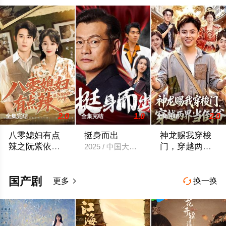
2.0
1.0
2.0
全集完结
全集完结
全集完结
八零媳妇有点
挺身而出
神龙赐我穿梭
辣之阮紫依的
门，穿越两界
2025 / 中国大陆 / 现代都市
书中梦
当倒爷
2026 / 中国大陆 / 麦童＆杨宇斌＆金妤＆赵常客
暂无简介
国产剧
更多
换一换

