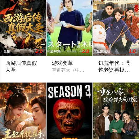
2.0
2.0
1.0
全集
全10集
全集完结
西游后传真假
游戏变革
饥荒年代：喂
大圣
饱老婆再拯救
草道苍太（中泽元纪 饰）曾在游戏公司工
姐妹
2025 / 中国大陆 / 短剧,有声动漫
2026 / 中国大陆 /