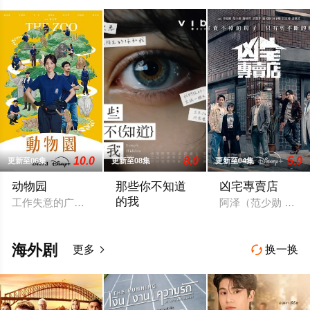
10.0
8.0
5.0
更新至06集
更新至08集
更新至04集
动物园
那些你不知道
凶宅專賣店
的我
工作失意的广告公司创意总监朱欣葵（邵雨薇 饰）竟意外成为寿
阿泽（范少勋 饰
当真相远比想像更残酷，我们，真的准备
海外剧
更多
换一换

