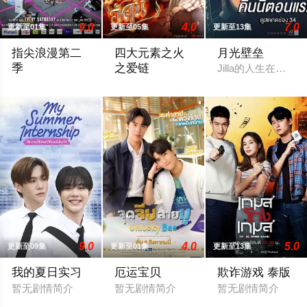
9.0
4.0
7.0
更新至01集
更新至05集
更新至13集
指尖浪漫第二
四大元素之火
月光壁垒
季
之爱链
Jilla的人生在一
在看什么啊，GEL BOY，是在想念彼此吗？ 当两对情侣—— ‘CHIAN
年轻的百万继承人Achima再次与童年时期
9.0
4.0
5.0
更新至09集
更新至01集
更新至13集
我的夏日实习
厄运宝贝
欺诈游戏 泰版
暂无剧情简介
暂无剧情简介
暂无剧情简介