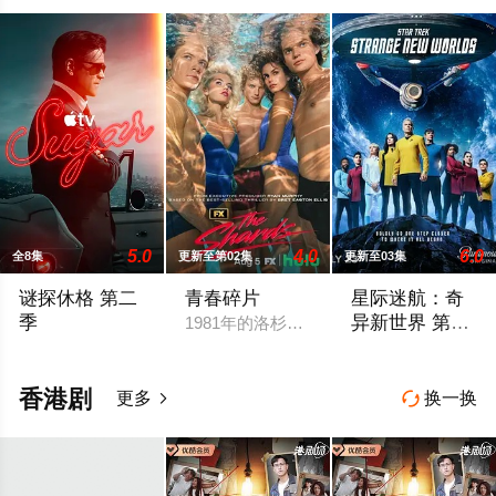
5.0
4.0
6.0
全8集
更新至第02集
更新至03集
谜探休格 第二
青春碎片
星际迷航：奇
季
异新世界 第四
1981年的洛杉矶 ，一班精英名校的高
季
《谜探休格》以当代视角重新演绎了文学、电影和电视史上最受
2026 / 美国 /
香港剧
更多
换一换

