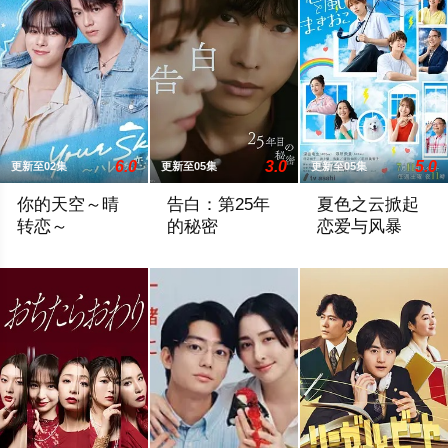
6.0
3.0
5.0
更新至02集
更新至05集
更新至05集
你的天空～晴
告白：第25年
夏色之云掀起
转恋～
的秘密
恋爱与风暴
性格善良纯粹、永远乐观开朗的阳光少年舟濑阳向（福田步汰 饰
雪村爽太（松村北斗 饰）自幼因一次相遇
大学考试在即的高