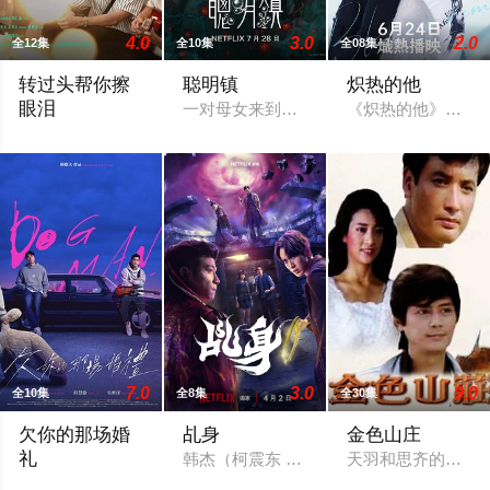
4.0
3.0
2.0
全12集
全10集
全08集
转过头帮你擦
聪明镇
炽热的他
眼泪
一对母女来到以高升学率闻名的偏远小镇
《炽热的他》讲述
乐观开朗的转学生钧嘉，习惯用笑容撑过一切，直到遇见了小禾
7.0
3.0
9.0
全10集
全8集
全30集
欠你的那场婚
乩身
金色山庄
礼
韩杰（柯震东 饰）因儿时犯下无法挽回的
天羽和思齐的恋情
曾经凭一张帅脸与音乐才华风靡乐坛的「马子狗乐团」主唱周可杰