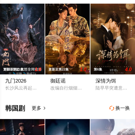
1.0
1.0
4.0
更新至第21集
更新至第22集
第6集
九门2026
御廷谣
深情为饵
长沙风云再起之时，张启山（陈伟霆 饰）与吴老狗（曾舜晞 饰）
改编自行烟烟的同名小说。孟廷辉，大平
陆早早突遭意外，
韩国剧
更多
换一换

