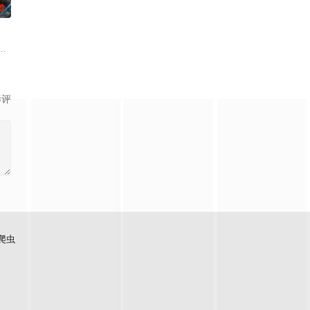
0
武帝境多年，难以突破。为了摆脱困境
，少年路朝歌痛失至亲，绝境之中觉醒绑定逆天系统，靠水系启灵死里逃生
影评
爬虫