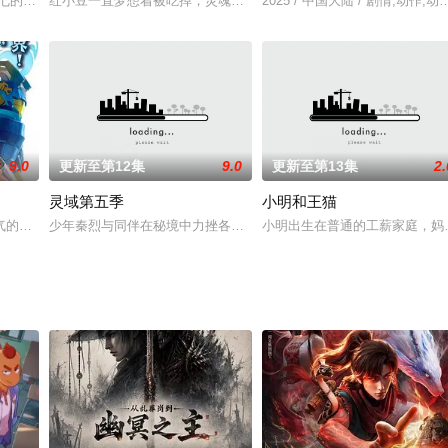
界救师父;八戒在黑水镇因过失而害死人
六七的刺客。因缘际会之下,阿七被迫穿越到各个平行时空去执行任务却在任务
红小豆一直梦想着被吃掉，灵魂伴侣是一颗只会废柴技能的珍珠李建勋，
2025 / 中国大陆 / 剧情,动作
9.0
更新至第12集
9.0
更新至第13集
2.
灵域第五季
小明和王猫
陆禁地死亡峡谷。必死无疑的秦尘，却意外
气的虚拟现实游戏，其开发者卢危达来自未来。卢危达在未来世界因为诈骗罪而
少年秦烈与同伴在秘境中力挫各方势力的青年才俊，秦烈不但成功收
小明出生在普通的工薪家庭，妈