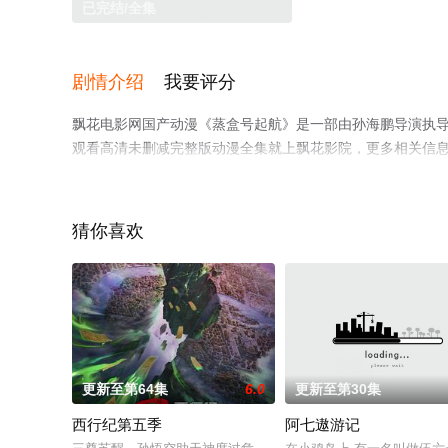
已完结/全集
剧情介绍
我要评分
飘花电影网国产动漫《蒸盒号起航》是一部由孙海鹏导演执
观看高清未删减完整版动漫全集就上飘花影院，更多相关信
猜你喜欢
更新至第64集
6.0
更新至第30集
西行纪第五季
阿七遨游记