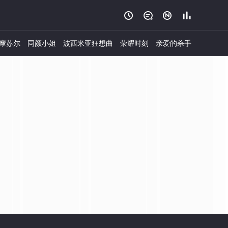




摩苏尔
同颜小姐
波西米亚狂想曲
荣耀时刻
亲爱的杀手