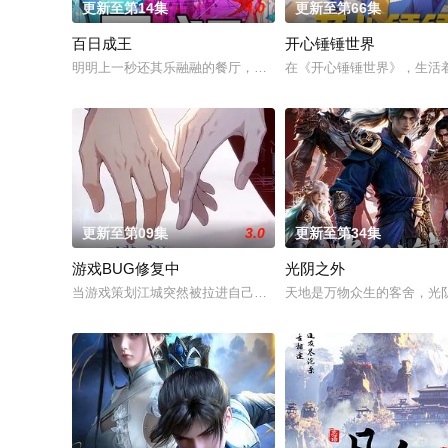
更新至第14集
4.0
更新至第66集
百日成王
开心锤锤世界
明明上一秒还其乐融融的餐厅，下一秒竟然血流成河……明明是
在《开心锤锤世界》，生活
更新至第09集
3.0
更新至第34集
游戏BUG修复中
光阴之外
当游戏策划江城突然被拉进自己精心打造的数字世界时，他原本
天地是万物众生的客舍，光