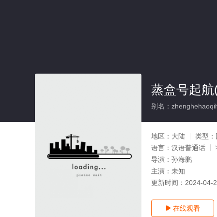
蒸盒号起航(
别名：zhenghehaoqi
地区：
大陆
类型：
语言：
汉语普通话
导演：
孙海鹏
主演：
未知
更新时间：
2024-04-
在线观看
