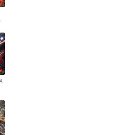
0
背叛，残忍杀害后抛尸乱葬岗。濒死之
。又值幽界入侵，人、幽两界势力荼毒人间，捕蛇者许应因看不惯为幽界卖
0
球
相。美丽温柔的叶紫芸、倔强高傲的肖
运。Z国连年战败，国运衰微，民生凋敝。穿越成国足替补的林锋绑定“球