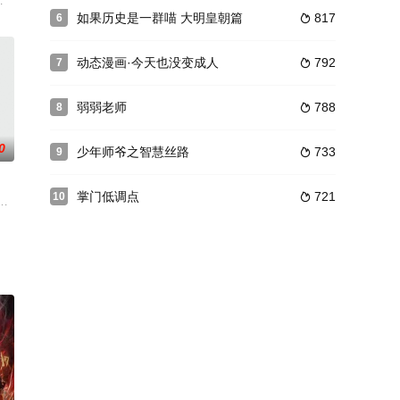
还有毫无存在感的芦荟Antho
,动画,奇幻,冒险,古装,国产动漫
如果历史是一群喵 大明皇朝篇
817
6

动态漫画·今天也没变成人
792
7

弱弱老师
788
8

0
少年师爷之智慧丝路
733
9

掌门低调点
721
10

服了木、火、雷、冰四灵兽和封魔碑，
妈是商场售货员，爸爸是一名普通会计。妈妈为让儿子将来出人头地，整天