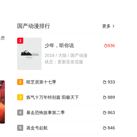
国产动漫排行
更多

免费
1
少年，听你说
936

2018 / 大陆 / 国产动漫
状态：更新至友谊篇
暗芝居第十七季
933
2

炼气十万年特别篇 阳极天下
889
3

暴走恐怖故事第二季
863
4

0
蒸盒号起航
846
5
