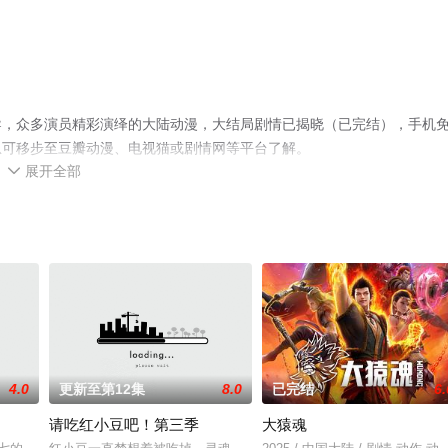
导，众多演员精彩演绎的大陆动漫，大结局剧情已揭晓（已完结），手机
息可移步至豆瓣动漫、电视猫或剧情网等平台了解。
展开全部

4.0
更新至第12集
8.0
已完结
6.
请吃红小豆吧！第三季
大猿魂