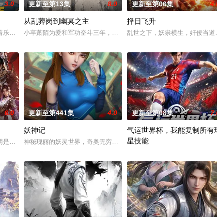
3.0
更新至第13集
8.0
更新至第06集
4.
从乱葬岗到幽冥之主
择日飞升
爱民如子的君王下一秒竟然变成嗜血凶兽…
着乐观善良的少年锤锤和他性格各异的家人朋友们，他们在日常琐事中脑洞大开
小卒萧陌为爱和军功奋斗三年，却被恋人柳莺儿与将军之子赵昊联手
乱世之下，妖祟横生，奸佞当道
6.0
更新至第441集
4.0
更新至第08集
7.
妖神记
气运世界杯，我能复制所有
星技能
以为能在这片熟悉的地方游刃有余。然而，
阴是古往今来的过客。苍天残面张开诡异之眼，所视之处生灵涂炭，化为永恒的
神秘瑰丽的妖灵世界，奇奥无穷的时空妖灵之书，聂离追寻着世界真
平行世界，足球胜负直接绑定国