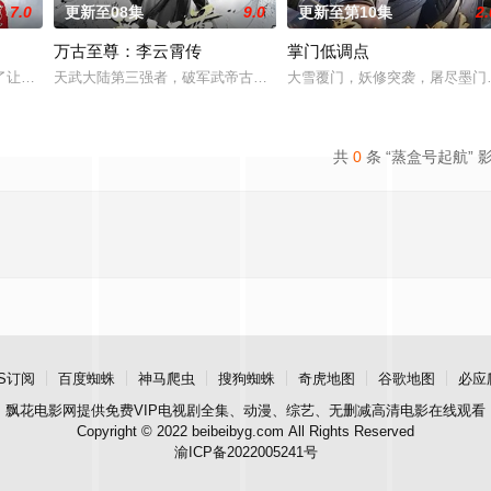
7.0
更新至08集
9.0
更新至第10集
2.
万古至尊：李云霄传
掌门低调点
两家围绕这一个将决定二者命运的契机，展
了让家人过上更好的生活，自愿前去七玄门参加入门考核，最终被墨大夫收入门
天武大陆第三强者，破军武帝古飞扬被世界规则所限，修为困在九天
大雪覆门，妖修突袭，屠尽墨门
共
0
条 “蒸盒号起航” 
S订阅
百度蜘蛛
神马爬虫
搜狗蜘蛛
奇虎地图
谷歌地图
必应
飘花电影网
提供免费VIP电视剧全集、动漫、综艺、无删减高清电影在线观看
Copyright © 2022 beibeibyg.com All Rights Reserved
渝ICP备2022005241号