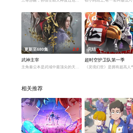
三尊苏醒，孙悟空助天神度过危机。西行小队离散后，沙悟净下阴
在小鸡岛上,有一名叫做伍
更新至680集
2.0
完结
武神主宰
超时空护卫队第一季
主角秦尘本是武域中最顶尖的天才强者，却遭歹人暗算，陨落大
《灵境幻世》是拥有超高人
相关推荐