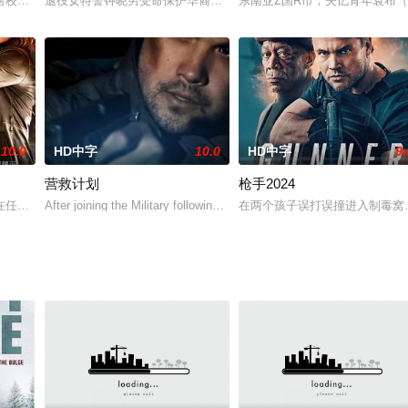
一天中因不明原因又被卷入危机四伏的间
唐校尉张十一欲带残兵归乡，却在路上无意中救下被叛军挟持的太子。为了国家
退役女特警钟晓男受命保护华裔科学家林恒之子林子濠回国。林氏父
东南亚Z国R市，失忆青年袁布（
10.0
HD中字
10.0
HD中字
9.
营救计划
枪手2024
飞机处于失控状态，请求支援！！！
在任务中认识了无国界医生大卫并隐瞒身份与之结婚。一天，大卫被神秘团伙绑
After joining the Military following the death
在两个孩子误打误撞进入制毒窝点被