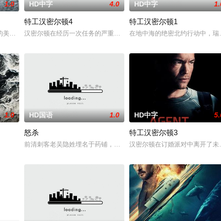
1.0
HD中字
4.0
HD中字
1.
特工汉密尔顿4
特工汉密尔顿1
特战队”临危受命，精英队长陈梓静（于
的美军士兵被困在饱受战火摧残的比利时敌后，他凭借机智、训练和一台破损的
汉密尔顿在经历一次任务的严重后果后，陷入了自我毁灭的状态。然
在地中海的绝密北约行动中，瑞
1.0
HD国语
1.0
HD中字
5.
怒杀
特工汉密尔顿3
有人从瑞典窃取秘密武器材料。他被调至布
前清刺客老吴隐姓埋名于药铺，却为守护单亲母女小茜和依依，被迫
汉密尔顿在订婚派对中离开了未