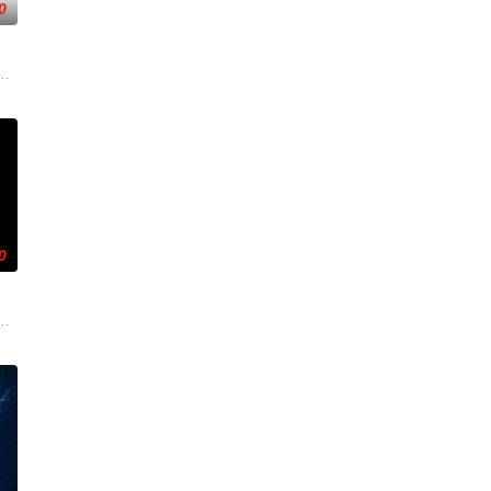
0
而，他被说服去执行他最擅长的任务—
典攻击潜水员遇害。汉密尔顿，受害者的老友，前往法国土伦军事基地展开
0
出手击杀黑帮一伙而暴露身份。幕后黑
婚妻，但他内心仍然渴望过正常生活。一名科学家被绑架，重要信息面临泄