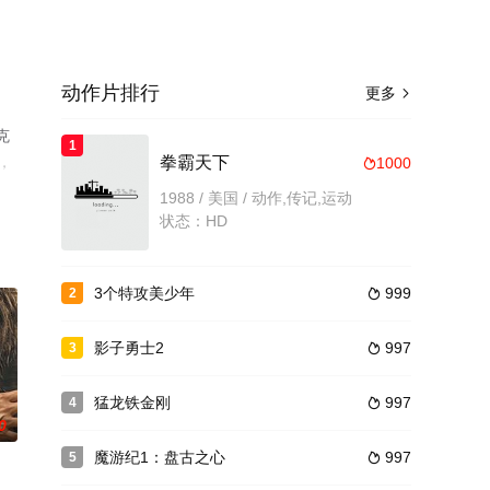
动作片排行
更多

克
1
，
拳霸天下
1000

1988 / 美国 / 动作,传记,运动
状态：HD
3个特攻美少年
999
2

影子勇士2
997
3

猛龙铁金刚
997
4

0
魔游纪1：盘古之心
997
5
