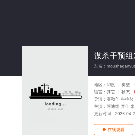
谋杀干预组
别名：moushaganyu
地区：
印度
类型：
语言：
其它
状态：
导演：
赛勒什·科拉努
主演：
阿迪维·赛什,
更新时间：
2026-04-
在线观看
