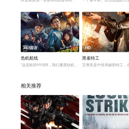
阿金斯扮演一名前MI6情报局特工。已经退休的他发现自己在某
一千多年前，经历恶战的大
HD国语
9.0
HD
危机航线
黑雀特工
“这是航班HY688，我们遭遇劫机！劫匪要价35亿人民币！目前
艾弗里是中情局秘密特工，
相关推荐