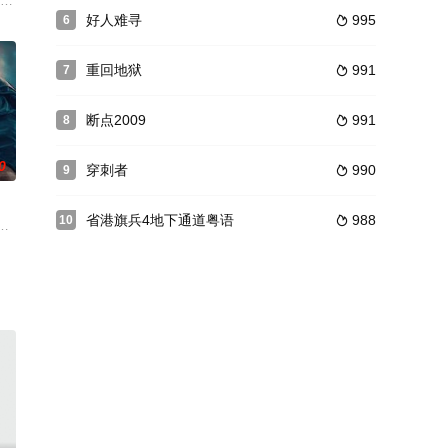
子掌握的科研成果引发了海外财阀的觊
张皓然 饰）被开花店的吴婷（苏祈安 饰）、六六姐弟救下，三人相依
好人难寻
995
6

重回地狱
991
7

断点2009
991
8

0
穿刺者
990
9

省港旗兵4地下通道粤语
988
10

绑架后，特警老兵“枪手”(Gunner)需要深入毒枭帮派内部，