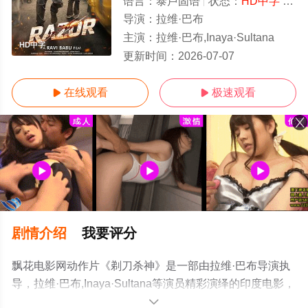
语言：
泰卢固语
状态：
HD中字
- 免费在线观看
导演：
拉维·巴布
主演：
拉维·巴布,Inaya·Sultana
HD中字
更新时间：
2026-07-07
在线观看
极速观看


剧情介绍
我要评分
飘花电影网动作片《剃刀杀神》是一部由拉维·巴布导演执
导，拉维·巴布,Inaya·Sultana等演员精彩演绎的印度电影，
手机免费观看高清未删减完整版电影大全就上飘花影院，
