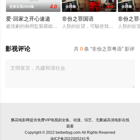
4.0
5.0
更新至第2868集
全25集
全25集
爱·回家之开心速递
非份之罪国语
非份之罪
處境劇的御用監製羅鎮岳已經準備開拍新一套處境劇，暫定叫《
人類的欲望，可驅使我們超越自我，
人類的欲
影视评论
共
0
条 “非份之罪粤语” 影评
飘花电影网
提供免费VIP电视剧全集、动漫、综艺、无删减高清电影在线
观看
Copyright © 2022 beibeibyg.com All Rights Reserved
渝ICP备2022005241号