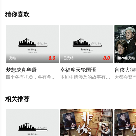
子诚,卢宛茵,李家鼎,谭凯琪,邓智坚,江欣燕,黎燕珊,罗冠兰,
苏韵姿,吴沚默,叶靖仪,唐嘉麟,张翼东,胡敏芝,区霭玲,方绍
猜你喜欢
聪,梁证嘉,陈嘉俊,关枫馨,彭翔翎,梁皓楷,李启杰,鬼塚,蔡志
恩,罗皓谊,陈等演员精彩演绎的中国香港电视剧，大结局剧
情已揭晓（全25集），手机免费观看高清未删减完整版电
视剧全集就上飘花影院，更多相关信息可移步至豆瓣电视
剧、电视猫或剧情网等平台了解。
6.0
8.0
完结
已完结
第28集完结
梦想成真粤语
幸福摩天轮国语
盲侠大律师
四个各有抱负，各有希望的旧街坊──宝家成（吕方饰）、李想
本剧中所涉及的故事有一半根据真实的
大都会繁
相关推荐