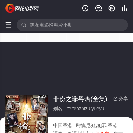






非份之罪粤语(全集)
分享

别名：feifenzhizuiyueyu
中国香港
剧情,悬疑,犯罪,香港
2026