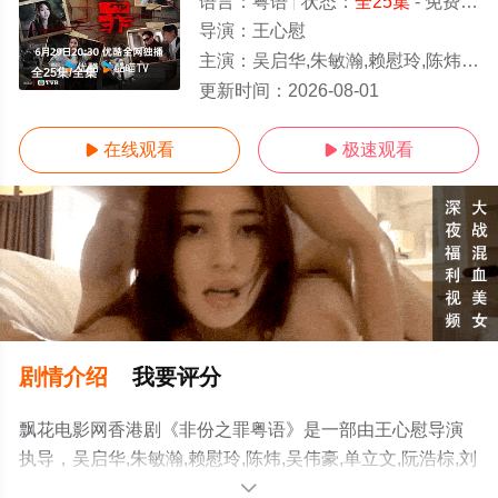
语言：
粤语
状态：
全25集
- 免费在线观看
导演：
王心慰
主演：
吴启华,朱敏瀚,赖慰玲,陈炜,吴伟豪,单立文,阮浩棕,刘佩玥,徐荣,何沛珈,贝安琪,戴祖仪,游嘉欣,
全25集/全集
更新时间：
2026-08-01
在线观看
极速观看


剧情介绍
我要评分
飘花电影网香港剧《非份之罪粤语》是一部由王心慰导演
执导，吴启华,朱敏瀚,赖慰玲,陈炜,吴伟豪,单立文,阮浩棕,刘
佩玥,徐荣,何沛珈,贝安琪,戴祖仪,游嘉欣,江嘉敏,韦家雄,郑
