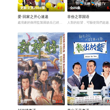
更新至第2866集
4.0
全25集
5
爱·回家之开心速递
非份之罪国语
處境劇的御用監製羅鎮岳已經準備開拍新一套處境劇，暫定叫《
人類的欲望，可驅使我們超越
完结
10.0
完结
7