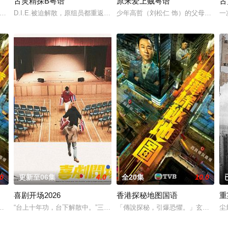
古灵精探B粤语
原来爱上贼粤语
古
李靖（元华饰）之妻殷十娘（苑琼丹饰）产
一名商界精英，但受老板所托极不愿意出任由老板出资兴建的一所九流学校的
D.I.E.被迫解散，原组员都重返原先的工作岗位，这班人不改之前古灵
少年高哲（刘松仁 饰）的父母死于一
一
.0
更新至06集
4.0
全20集
10.0
喜剧开场2026
香港探秘地图国语
重
樓及旅客體驗總經理楊尚偉與夥伴呂芷珊、
大師莊一臣（黎耀祥飾）創立探秘頻道，以香港各處神秘地點作招徠宣揚迷信
“台上十年功，台下解散中。”三人搞笑戏剧组合“红白蓝”寻求无悔真生活
「傳說探秘，引爆恐懼。」玄學大師
尘