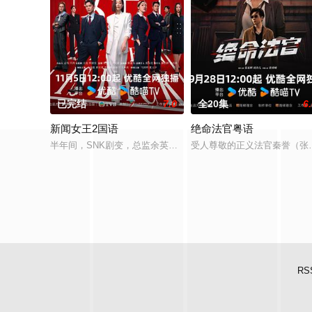
已完结
7.0
全20集
6
新闻女王2国语
绝命法官粤语
半年间，SNK剧变，总监余英飞离职、门外汉古肇华空降。张家
受人尊敬的正义法官秦誉（张
RS