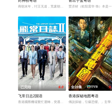
封神榜粤语
青出于蓝粤语
商朝末年，纣王无道，荒废朝政，民不聊生。商朝四大名将之一
贾济材（欧阳震华 饰）本是
已完结
6.0
全20集
9
飞常日志2国语
香港探秘地图粤语
香港國際機場繁忙運轉，突遇全球系統故障而出現混亂，客運大
傳說探秘，引爆恐懼。」玄學