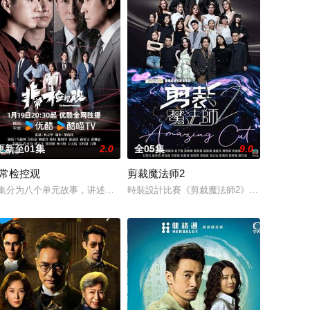
更新至01集
2.0
全05集
9.0
常检控观
剪裁魔法师2
过非一般的手法，为受害人寻求公
济已渐陷困境。一日，生性自私的庄家二少云 (郑少秋)，抛下妻
集分为八个单元故事，讲述马德钟所演的非常检控观带领一众团队，透过非一
時裝設計比賽《剪裁魔法師2》由森美、馮盈