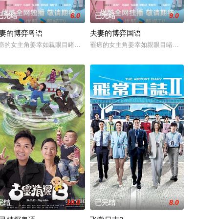
已完结
6.0
已完结
9.0
妻的博弈粤语
夫妻的博弈国语
權勢、追求不屬於自己的愛，非份
60年的名牌屋邨，满载香港情怀，是几代人的成长与回忆。剧集以
癌的女主角姜幸如親眼目睹老公和她唯一的閨蜜的姦情，慘遭兩人狠下毒手。
罹癌的女主角姜幸如親眼目睹老公和她唯一的
完结
10.0
已完结
8.0