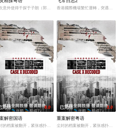
灵精探粤语
飞常日志2
精怪的作风，令领导很是头疼
栋工厂大厦的一次火灾，痛不欲生的他无意中得知原来此次火灾乃城
次意外使得干探于子朗（郭晋安 饰）具有了通灵的能力，能感应死去的冤魂传
香港國際機場繁忙運轉，突遇全球系統故障而
已完结
9.0
已完结
3.0
案解密国语
重案解密粤语
，十年之约，不成功，便解散
莊一臣（黎耀祥飾）創立探秘頻道，以香港各處神秘地點作招徠宣揚迷
封的档案被翻开，紧张感扑面而来。当香港真实奇案成为故事蓝本，陈旧的案
尘封的档案被翻开，紧张感扑面而来。当香港