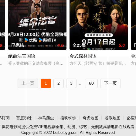
.0
已完结
4.0
全25集
5.0
绝命法官国语
金式森林国语
金
妍虽掌权却难服众。刘艳的公开平台崛起
家辉 饰），为掩盖儿子交通肇事逃逸真相，不惜将自己拖入罪恶深渊，在法
受人尊敬的正义法官秦誉（张家辉 饰），为掩盖儿子交通肇事逃逸真相
方仰天（郭晉安 飾）領導著百億方氏
方
上一页
1
2
3
...
60
下一页
S订阅
百度蜘蛛
神马爬虫
搜狗蜘蛛
奇虎地图
谷歌地图
必应
飘花电影网
提供免费VIP电视剧全集、动漫、综艺、无删减高清电影在线观看
Copyright © 2022 beibeibyg.com All Rights Reserved