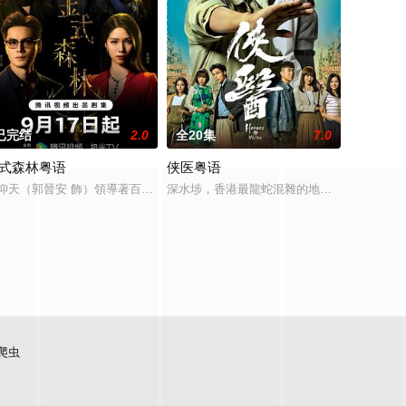
已完结
2.0
全20集
7.0
式森林粤语
侠医粤语
，不惜将自己拖入罪恶深渊，在法
商業帝國，三個兒子父慈子孝，是外界眼中的積善之家。某天仰天遇
仰天（郭晉安 飾）領導著百億方氏商業帝國，三個兒子父慈子孝，是外界眼中
深水埗，香港最龍蛇混雜的地方，卻孕育出一
爬虫