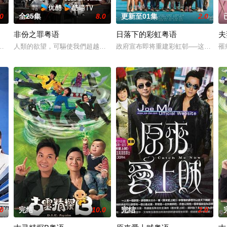
.0
全25集
8.0
更新至01集
2.0
非份之罪粤语
日落下的彩虹粤语
夫
愛．回家之開心速遞》，「過往的處境劇都
自我，然而，當欲望失控，過份貪圖金錢與權勢、追求不屬於自己的愛，非份
人類的欲望，可驅使我們超越自我，然而，當欲望失控，過份貪圖金錢與
政府宣布即将重建彩虹邨──这条超过
罹
.0
完结
10.0
完结
2.0