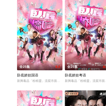
全25集
9.0
全25集
8
卧底娇娃国语
卧底娇娃粤语
新興毒品「粉精靈」流竄市面，臥底潘奕風（馬貫東 飾）潛伏多
新興毒品「粉精靈」流竄市面