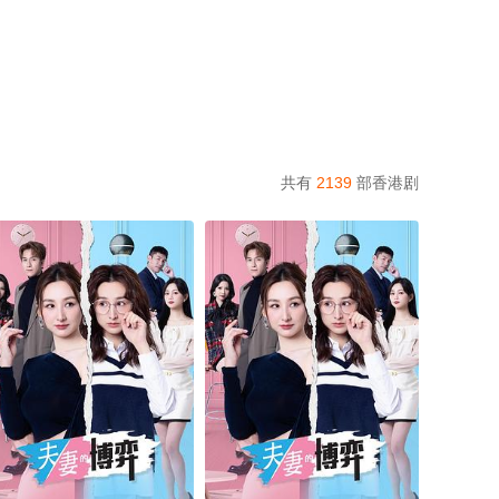
共有
2139
部香港剧