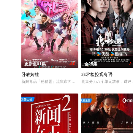
更新至01集
4.0
全25集
2
卧底娇娃
非常检控观粤语
新興毒品「粉精靈」流竄市面，臥底潘奕風（馬貫東 飾）潛伏多
剧集分为八个单元故事，讲述