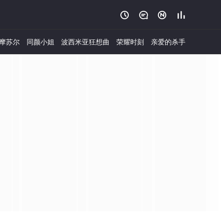




摩苏尔
同颜小姐
波西米亚狂想曲
荣耀时刻
亲爱的杀手