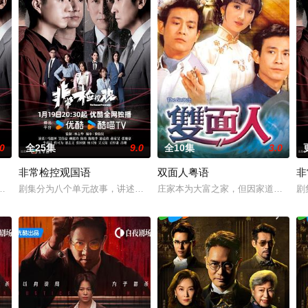
.0
全25集
9.0
全10集
3.0
非常检控观国语
双面人粤语
非
年，終令真正製毒師一權世豪（杜燕歌
马德钟所演的非常检控观带领一众团队，透过非一般的手法，为受害人寻求公
剧集分为八个单元故事，讲述马德钟所演的非常检控观带领一众团队，透
庄家本为大富之家，但因家道中落，经
剧