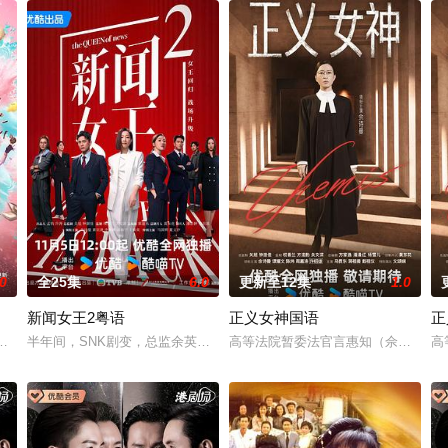
.0
全25集
6.0
更新至12集
1.0
新闻女王2粤语
正义女神国语
正
年，終令真正製毒師一權世豪（杜燕歌
，臥底潘奕風（馬貫東 飾）潛伏多年，終令真正製毒師一權世豪（杜燕歌
半年间，SNK剧变，总监余英飞离职、门外汉古肇华空降。张家妍虽掌权
高等法院暂委法官言惠知（佘诗曼 饰
高