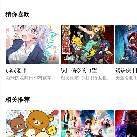
龙太郎,佐佐木望,西村朋纮,小西克幸,佐藤拓也,鸟海浩辅,寺
岛拓笃,杉田智和,天崎滉平,铃村健一,泽城千春,竹内良太,远
猜你喜欢
藤大智,熊谷俊辉,坂本真绫,子安武人,前野智昭,远藤绫,白熊
宽嗣等演员精彩演绎的日本动漫，手机免费观看高清未删
减完整版动漫全集就上飘花影院，更多相关信息可移步至
豆瓣动漫、电视猫或剧情网等平台了解。
5.0
6.0
全12集
12集全
已完结
弱弱老师
织田信奈的野望
钢铁侠 
新来的老师日和村被学生们视为“可怕的老师”，据说谁惹她生气
相良良晴（江口拓也 配音）是一名
美国漫画出
相关推荐