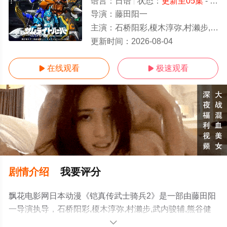
语言：
日语
状态：
更新至05集
- 免费在线观看
导演：
藤田阳一
主演：
石桥阳彩,榎木淳弥,村濑步,武内骏辅,熊谷健太郎,增田俊树,木下纱华,Lynn,下野纮,草尾毅,野岛
更新至05集
更新时间：
2026-08-04
在线观看
极速观看


剧情介绍
我要评分
飘花电影网日本动漫《铠真传武士骑兵2》是一部由藤田阳
一导演执导，石桥阳彩,榎木淳弥,村濑步,武内骏辅,熊谷健
太郎,增田俊树,木下纱华,Lynn,下野纮,草尾毅,野岛裕史,置鲇
