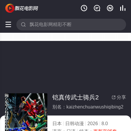






铠真传武士骑兵2
分享

别名：kaizhenchuanwushiqibing2
日本
日韩动漫
2026
8.0