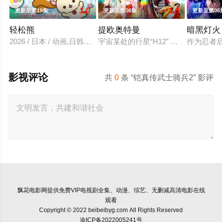
1.0
1.0
更新至第19集
更新至第06集
更新至第06
轻松熊
提欧奥特曼
暗黑灯火
2026 / 日本 / 动画,日韩动漫
宇宙某处的行星“H12” 这颗与地球
作为忍者
影视评论
共
0
条 “铠真传武士骑兵2” 影评
飘花电影网
提供免费VIP电视剧全集、动漫、综艺、无删减高清电影在线
观看
Copyright © 2022 beibeibyg.com All Rights Reserved
渝ICP备2022005241号