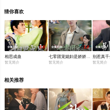
未删减完整版电视剧全集就上飘花影院，更多相关信息可
移步至豆瓣电视剧、电视猫或剧情网等平台了解。
猜你喜欢
5.0
1.0
全集完结
全集完结
全集完结
相思成蛊
七零团宠媳妇是娇娇大小姐
别惹真千
暂无简介
暂无简介
暂无简介
相关推荐