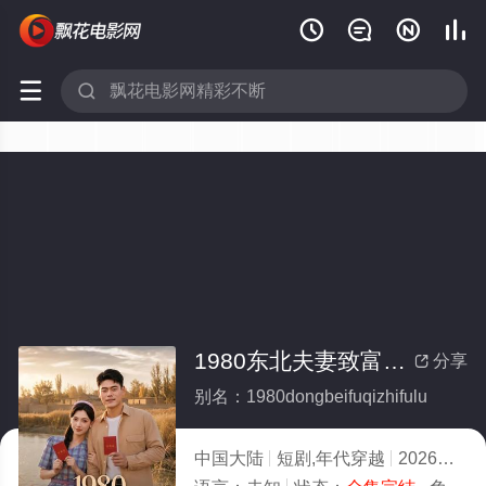






1980东北夫妻致富录(全集)
分享

别名：1980dongbeifuqizhifulu
中国大陆
短剧,年代穿越
2026
4.0