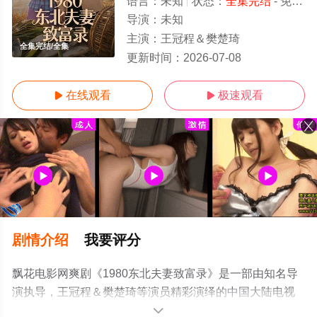
语言：
未知
状态：
全集完结
- 免费在线观看
导演：
未知
主演：
王冠程＆樊楚琦
全集完结/全集
更新时间：
2026-07-08
在线观看
极速观看


剧情介绍
我要评分
飘花电影网爽剧《1980东北夫妻致富录》是一部由知名导
演执导，王冠程＆樊楚琦等演员精彩演绎的中国大陆电视
剧，大结局剧情已揭晓（全集完结），手机免费观看高清
