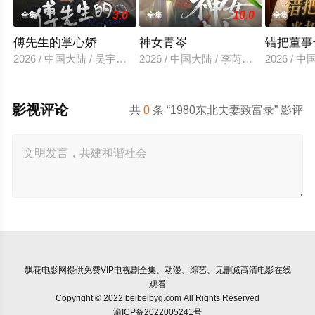
3.0
10.0
全集
全集
全集
傅先生的掌心娇
神女青岑
错把董事
2026 / 中国大陆 / 吴宇航＆郑千亦
2026 / 中国大陆 / 李芮峤＆张媛媛
2026 /
影视评论
共
0
条 “1980东北夫妻致富录” 影评
飘花电影网
提供免费VIP电视剧全集、动漫、综艺、无删减高清电影在线
观看
Copyright © 2022 beibeibyg.com All Rights Reserved
渝ICP备2022005241号