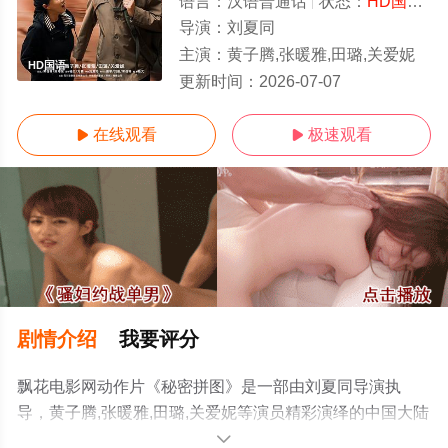
语言：
汉语普通话
状态：
HD国语
-
导演：
刘夏同
主演：
黄子腾,张暖雅,田璐,关爱妮
HD国语
更新时间：
2026-07-07
在线观看
极速观看


剧情介绍
我要评分
飘花电影网动作片《秘密拼图》是一部由刘夏同导演执
导，黄子腾,张暖雅,田璐,关爱妮等演员精彩演绎的中国大陆
电影，手机免费观看高清未删减完整版电影大全就上飘花
