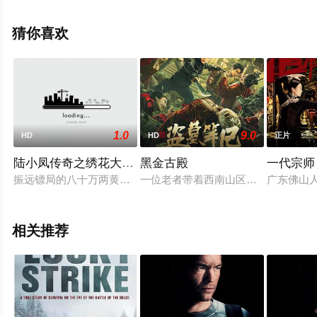
影院，更多相关信息可移步至豆瓣电影、电视猫或剧情网
等平台了解。
猜你喜欢
1.0
9.0
HD
HD
正片
陆小凤传奇之绣花大盗1978国语
黑金古殿
一代宗师
振远镖局的八十万两黄金无故被劫，六扇门总捕头金九龄（凌云 
一位老者带着西南山区发生的诡事，
广东佛山
相关推荐