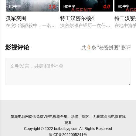
1.0
4.0
HD中字
HD中字
HD中字
孤军突围
特工汉密尔顿4
特工汉密
在突出部战役中，一名负伤的美军士兵被困在饱受战火摧残的比
汉密尔顿在经历一次任务的严重后果
在地中海
影视评论
共
0
条 “秘密拼图” 影评
飘花电影网
提供免费VIP电视剧全集、动漫、综艺、无删减高清电影在线
观看
Copyright © 2022 beibeibyg.com All Rights Reserved
渝ICP备2022005241号