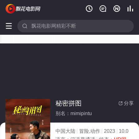






秘密拼图
分享

别名：mimipintu
中国大陆
冒险,动作
2023
10.0