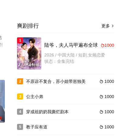
爽剧排行
更多

结
1
剧
陆爷，夫人马甲遍布全球
1000

2026 / 中国大陆 / 短剧,女频恋爱
状态：全集完结
不原谅不复合，苏小姐带崽独美
1000
2

公主小弟
1000
3

穿成祖奶奶我撕烂剧本
1000
4

0
教子应有道
1000
5
