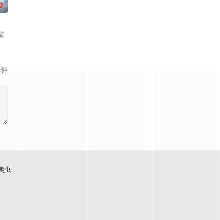
0
霏
影评
爬虫