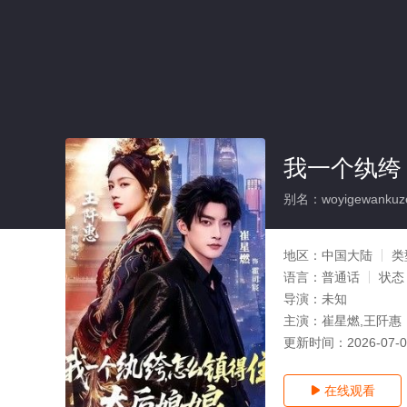
我一个纨绔
别名：woyigewankuzen
地区：
中国大陆
类
语言：
普通话
状态
导演：
未知
主演：
崔星燃,王阡惠
更新时间：
2026-07-
在线观看
