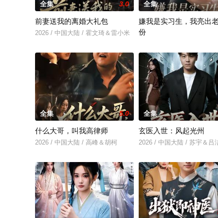
全集
3.0
全集
前妻送我的离婚大礼包
嫌我是实习生，我亮出
份
2026 / 中国大陆 / 霍文琦＆雷小米
2026 / 中国大陆 / 沈鸿运
全集
5.0
全集
什么大哥，叫我高律师
玄医入世：风起光州
2026 / 中国大陆 / 高峰＆胡柯
2026 / 中国大陆 / 苏宇＆吕