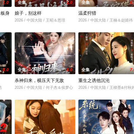
1.0
全集
1.0
全集
6.
老板身
娘子，别这样
温柔狩猎
2026 / 中国大陆 / 王昭＆恩璟
2026 / 中国大陆 / 王楠＆赵婧祎
＆刘亚倩
8.0
全集
8.0
全集
7.
杀神归来，横压天下无敌
重生之诱他沉沦
洁
2026 / 中国大陆 / 何子杰＆侯梦心
2026 / 中国大陆 / 王棣墨&付秋