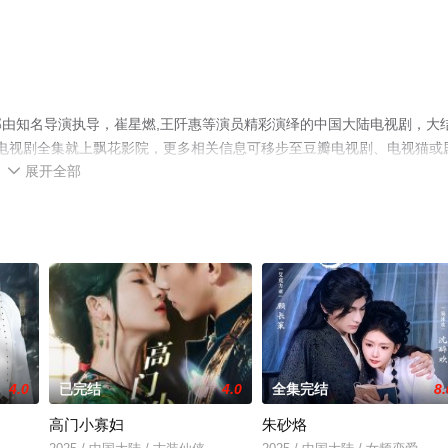
由知名导演执导，崔星燃,王阡惠等演员精彩演绎的中国大陆电视剧，大
版电视剧全集就上飘花影院，更多相关信息可移步至豆瓣电视剧、电视猫或
展开全部

4.0
已完结
4.0
全集完结
8.
高门小寡妇
朱砂烙