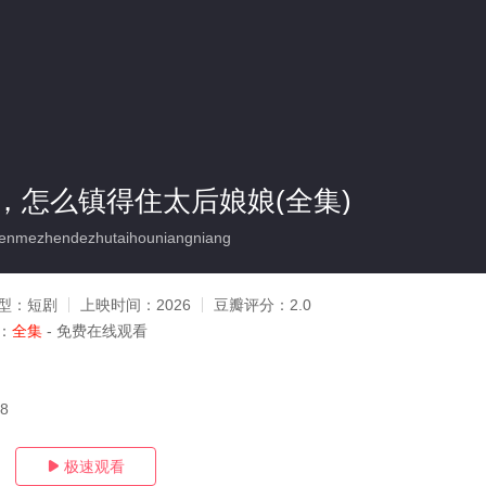
，怎么镇得住太后娘娘(全集)
mezhendezhutaihouniangniang
型：
短剧
上映时间：
2026
豆瓣评分：
2.0
：
全集
- 免费在线观看
08
极速观看
