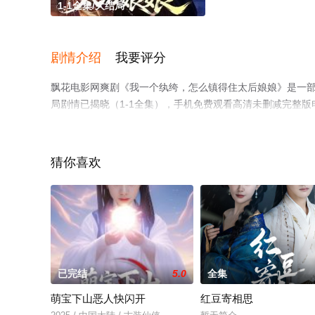
1-1全集/大结局
剧情介绍
我要评分
飘花电影网爽剧《我一个纨绔，怎么镇得住太后娘娘》是一部
局剧情已揭晓（1-1全集），手机免费观看高清未删减完整
情网等平台了解。
猜你喜欢
已完结
5.0
全集
萌宝下山恶人快闪开
红豆寄相思