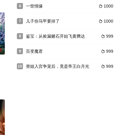
一世情缘
1000
6

儿子你马甲要掉了
1000
7

鉴宝：从捡漏赌石开始飞黄腾达
999
8

0
百变魔君
999
9

替姐入宫争宠后，竟是帝王白月光
999
10
