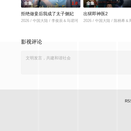
全集
1.0
全集
拒绝做妾后我成了太子侧妃
出狱即神医2
2026 / 中国大陆 / 李俊辰＆马珺珂
2026 / 中国大陆 / 陈柄希
影视评论
RS