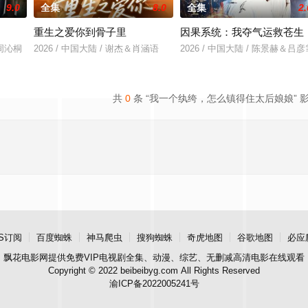
9.0
全集
8.0
全集
2.
重生之爱你到骨子里
因果系统：我夺气运救苍生
＆周沁桐
2026 / 中国大陆 / 谢杰＆肖涵语
2026 / 中国大陆 / 陈景赫＆吕彦
共
0
条 “我一个纨绔，怎么镇得住太后娘娘” 
S订阅
百度蜘蛛
神马爬虫
搜狗蜘蛛
奇虎地图
谷歌地图
必应
飘花电影网
提供免费VIP电视剧全集、动漫、综艺、无删减高清电影在线观看
Copyright © 2022 beibeibyg.com All Rights Reserved
渝ICP备2022005241号