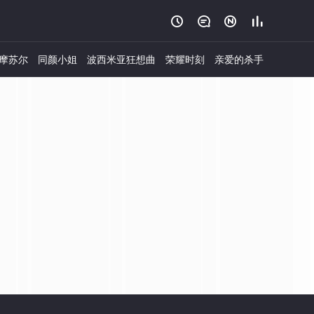




摩苏尔
同颜小姐
波西米亚狂想曲
荣耀时刻
亲爱的杀手