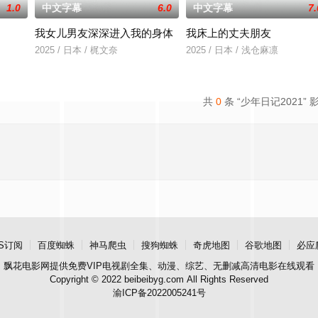
1.0
中文字幕
6.0
中文字幕
7.
我女儿男友深深进入我的身体
我床上的丈夫朋友
京》电影的念头，在说服主编姚松、老乡韩
2025 / 日本 / 梶文奈
2025 / 日本 / 浅仓麻凛
共
0
条 “少年日记2021” 
S订阅
百度蜘蛛
神马爬虫
搜狗蜘蛛
奇虎地图
谷歌地图
必应
飘花电影网
提供免费VIP电视剧全集、动漫、综艺、无删减高清电影在线观看
Copyright © 2022 beibeibyg.com All Rights Reserved
渝ICP备2022005241号