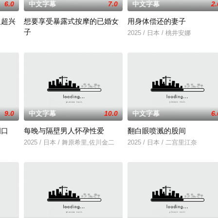
6.0
中文字幕
7.0
中文字幕
2.
人超兴
想要享受暴露式按摩的已婚女
用身体偿还的妻子
子
多年轻人一样，自以为是，敏感错弱，没有
2025 / 日本 / 桃井安娜
2025 / 日本 / 竹内夏希
9.0
中文字幕
10.0
中文字幕
6.
洞口
每晚与隔壁男人怀孕性爱
翻白眼喷溅的股间
一起生活的照屋踊，憧憬舞蹈学校的丽莎，
2025 / 日本 / 舞原希里,佐川金二
2025 / 日本 / 二宫里江奈