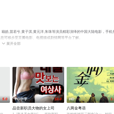
，籍皓,苗若兮,黄子淇,黄元洋,朱珠等演员精彩演绎的中国大陆电影，手机
信息可移步至豆瓣电影、电视猫或剧情网等平台了解。
展开全部

5.0
HD中字
10.0
HD
1.
品尝新职员大物的女上司
八两金粤语