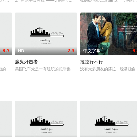
这件事的女儿夫妇搬到了隔壁…虽然忘记了
미와 현태는 권태기를 극복하기 위해 1박 2일 화해의 여
1. “新杀手女商社”——听到新职员招聘合格后非常高兴，打扮得干
张婉婷“移民三部曲”之一，时
9.0
HD
2.0
中文字幕
9.
魔鬼歼击者
拉拉行不行
的皇冠太子李宪（柳Hyeon-宇）由他的弟弟残忍谁篡位被迫流亡寂寞。
美国飞车党是一有组织的犯罪集团，FBI找来史东渗入飞车党卧底，
没有太多朋友的莎拉，经常独自