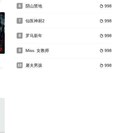
干净净第一天上班的男子。因为尴
间背景为中国大陆改革开放初期。猴子（洪金宝）文革期间一声不吭离别家
阴山禁地
998
6

仙医神厨2
998
7

罗马新年
998
8

0
Miss. 女教师
998
9

屠夫男孩
998
10

史东很快博取有爪牙信任，为了搜取
一人。不过在美丽的转学生安德莉亚的到来，点亮了莎拉寂寞的世界。因为