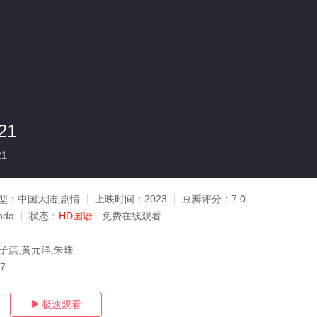
21
21
型：
中国大陆,剧情
上映时间：
2023
豆瓣评分：
7.0
da
状态：
HD国语
- 免费在线观看
子淇,黄元洋,朱珠
07
极速观看
