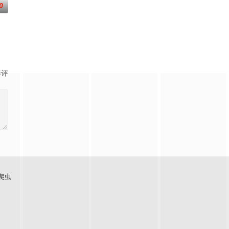
0
影评
爬虫