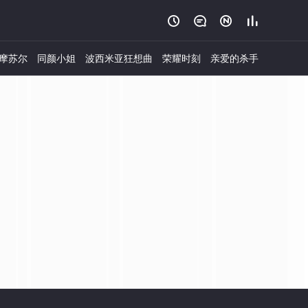




摩苏尔
同颜小姐
波西米亚狂想曲
荣耀时刻
亲爱的杀手