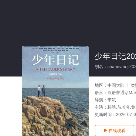
少年日记20
别名：shaonianriji20
地区：
中国大陆
类
语言：
汉语普通话Man
导演：
李斌
主演：
籍皓,苗若兮,黄
更新时间：
2026-07-
在线观看
