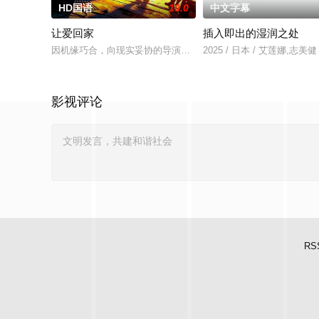
HD国语
10.0
中文字幕
让爱回家
插入即出的湿润之处
因机缘巧合，向现实妥协的导演朱达仁萌生拍一部《河南人在北
2025 / 日本 / 艾莲娜,志美健
影视评论
RS