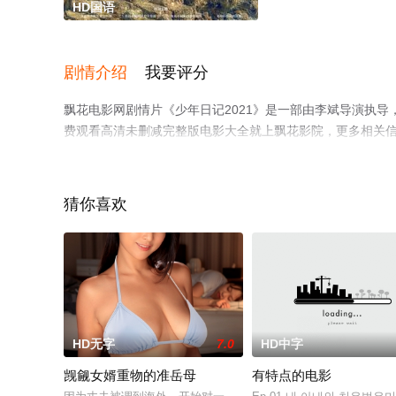
HD国语
剧情介绍
我要评分
飘花电影网剧情片《少年日记2021》是一部由李斌导演执导
费观看高清未删减完整版电影大全就上飘花影院，更多相关
猜你喜欢
HD无字
7.0
HD中字
觊觎女婿重物的准岳母
有特点的电影