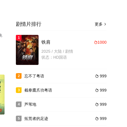
剧情片排行
更多

免
1
铁肩
1000

2025 / 大陆 / 剧情
状态：HD国语
忘不了粤语
999
2

截拳鷹爪功粤语
999
3

芦苇地
999
4

0
拓荒者的足迹
999
5
