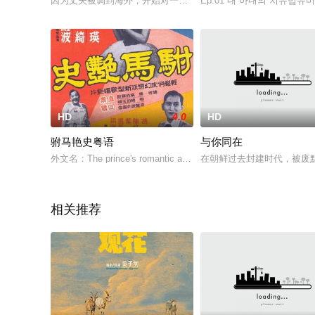
因为丈夫被调到海外，开始对一个人生活感到厌烦的瑜理。担心
Ep.01 내 아내의 치유법유
HD
4.0
HD
驸马艳史粤语
与你同在
外文名：The prince's romantic affairs出品时间：1958年
在朝鲜过去封建时代，被废黜
相关推荐