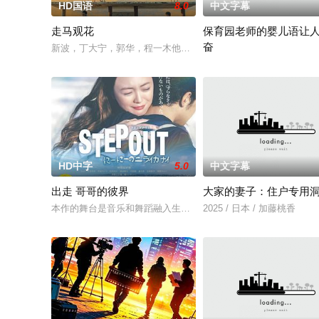
HD国语
8.0
中文字幕
走马观花
保育园老师的婴儿语让
奋
新波，丁大宁，郭华，程一木他们毕业于同一所大学。他们和很
2025 / 日本 / 白木由子
HD中字
5.0
中文字幕
出走 哥哥的彼界
大家的妻子：住户专用
本作的舞台是音乐和舞蹈融入生活的冲绳。与母亲朱音、妹妹舞
2025 / 日本 / 加藤桃香