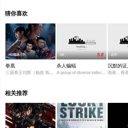
信息可移步至豆瓣电影、电视猫或剧情网等平台了解。
猜你喜欢
7.0
5.0
HD国语
HD
正片
拳凰
杀人蝙蝠
沉默的证
三届拳王刘辉（杨政 饰）在一场综合格斗赛中惨败，不得不告别
A group of diverse individuals are sud
雨夜，香
相关推荐