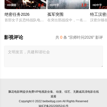
8.0
1.0
HD国语
HD中字
HD中字
绝密任务2026
孤军突围
特工汉密
首部女子反恐特战队电影，面对恐怖主义恶势力，“最飒女子反恐
在突出部战役中，一名负伤的美军士
汉密尔顿
影视评论
共
0
条 “宗师叶问2026” 影评
飘花电影网
提供免费VIP电视剧全集、动漫、综艺、无删减高清电影在线
观看
Copyright © 2022 beibeibyg.com All Rights Reserved
渝ICP备2022005241号