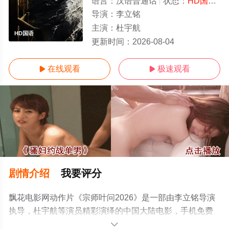
语言：
汉语普通话
状态：
HD国语
-
导演：
李立铭
主演：
杜宇航
HD国语
更新时间：
2026-08-04
在线观看
极速观看


剧情介绍
我要评分
飘花电影网动作片《宗师叶问2026》是一部由李立铭导演
执导，杜宇航等演员精彩演绎的中国大陆电影，手机免费
观看高清未删减完整版电影大全就上飘花影院，更多相关
