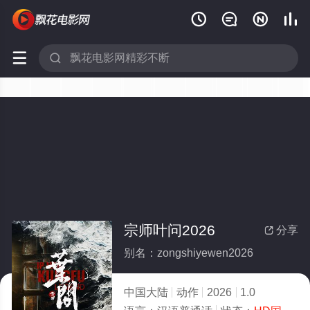






宗师叶问2026
分享

别名：zongshiyewen2026
中国大陆
动作
2026
1.0