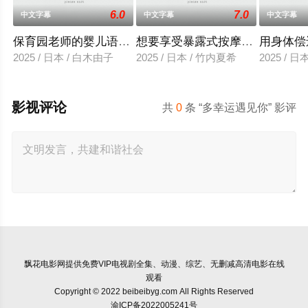
6.0
7.0
中文字幕
中文字幕
中文字幕
保育园老师的婴儿语让人超兴奋
想要享受暴露式按摩的已婚女子
用身体偿
2025 / 日本 / 白木由子
2025 / 日本 / 竹内夏希
2025 / 
影视评论
共
0
条 “多幸运遇见你” 影评
飘花电影网
提供免费VIP电视剧全集、动漫、综艺、无删减高清电影在线
观看
Copyright © 2022 beibeibyg.com All Rights Reserved
渝ICP备2022005241号