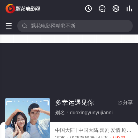






多幸运遇见你
分享

别名：duoxingyunyujianni
中国大陆
中国大陆,喜剧,爱情,剧情
2