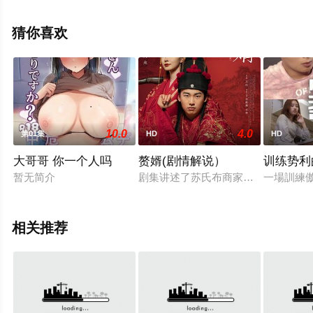
绎的中国大陆电影，手机免费观看高清未删减完整版电影
大全就上飘花影院，更多相关信息可移步至豆瓣电影、电
猜你喜欢
视猫或剧情网等平台了解。
10.0
4.0
第01集
HD
HD
大哥哥 你一个人吗
赘婿(剧情解说）
训练势利
暂无简介
剧集讲述了苏氏布商家的赘婿宁毅，
一場訓練
相关推荐