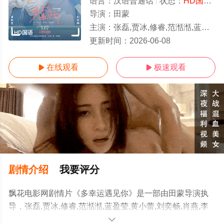
语言：
汉语普通话
状态：
HD国语
-
导演：
田蒙
主演：
张磊,贾冰,修睿,范湉湉,蓝盈莹,黄小蕾,刘奕畅,肖燕,李萍,盛一伦,林乐炫,李希侃,德柏,陈冠甯,
HD国语
更新时间：
2026-06-08
在线观看
极速观看


剧情介绍
我要评分
飘花电影网剧情片《多幸运遇见你》是一部由田蒙导演执
导，张磊,贾冰,修睿,范湉湉,蓝盈莹,黄小蕾,刘奕畅,肖燕,李
萍,盛一伦,林乐炫,李希侃,德柏,陈冠甯,周天弈等演员精彩演
