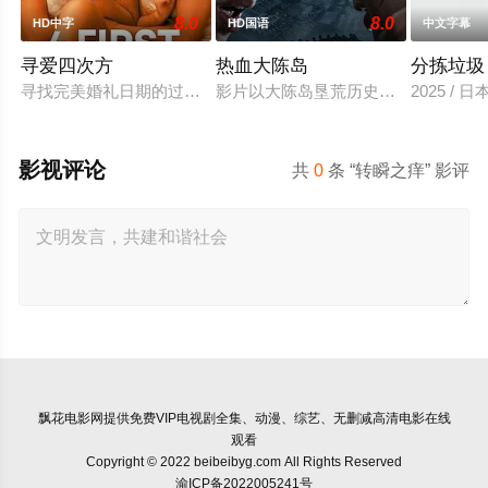
8.0
8.0
HD中字
HD国语
中文字幕
寻爱四次方
热血大陈岛
分拣垃圾
寻找完美婚礼日期的过程，扎拉经历了一连串的冒险——并走向
影片以大陈岛垦荒历史为创作底色，
2025 / 
影视评论
共
0
条 “转瞬之痒” 影评
飘花电影网
提供免费VIP电视剧全集、动漫、综艺、无删减高清电影在线
观看
Copyright © 2022 beibeibyg.com All Rights Reserved
渝ICP备2022005241号