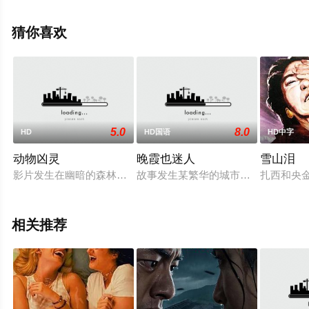
影，手机免费观看高清未删减完整版电影大全就上飘花影
院，更多相关信息可移步至豆瓣电影、电视猫或剧情网等
猜你喜欢
平台了解。
5.0
8.0
HD
HD国语
HD中字
动物凶灵
晚霞也迷人
雪山泪
影片发生在幽暗的森林里，那里一直生活着一种巨大无比的神兽
故事发生某繁华的城市……服装公司
扎西和央
相关推荐