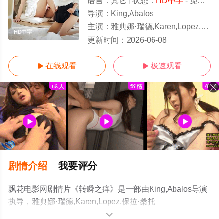
语言：
其它
状态：
HD中字
- 免费在线观看
导演：
King,Abalos
主演：
雅典娜·瑞德,Karen,Lopez,保拉·桑托斯,Rhian,Rivera,马龙·玛西娅
HD中字
更新时间：
2026-06-08
在线观看
极速观看


剧情介绍
我要评分
飘花电影网剧情片《转瞬之痒》是一部由King,Abalos导演
执导，雅典娜·瑞德,Karen,Lopez,保拉·桑托
斯,Rhian,Rivera,马龙·玛西娅等演员精彩演绎的菲律宾电
