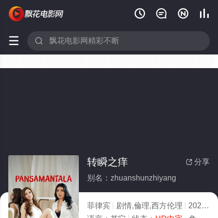






转瞬之痒
分享

别名：zhuanshunzhiyang
菲律宾
剧情,倫理,西方伦理
2026
2