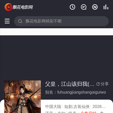






父皇，江山该归我(全集)
分享

别名：fuhuangjiangshangaiguiwo
中国大陆
短剧,古装仙侠
2026
8.0