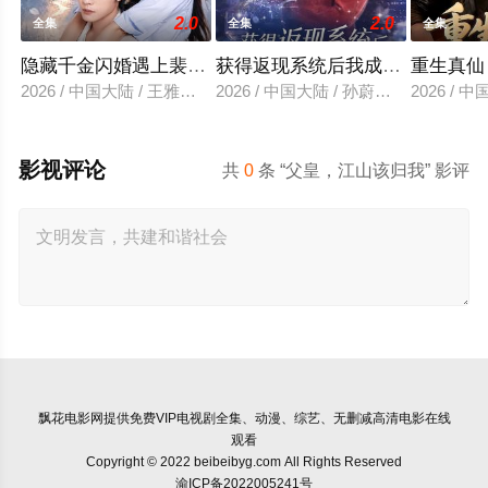
2.0
2.0
全集
全集
全集
隐藏千金闪婚遇上裴先生
获得返现系统后我成了万人迷
重生真仙
2026 / 中国大陆 / 王雅清＆朱城玮
2026 / 中国大陆 / 孙蔚琳＆魏胜奇
2026 /
影视评论
共
0
条 “父皇，江山该归我” 影评
飘花电影网
提供免费VIP电视剧全集、动漫、综艺、无删减高清电影在线
观看
Copyright © 2022 beibeibyg.com All Rights Reserved
渝ICP备2022005241号