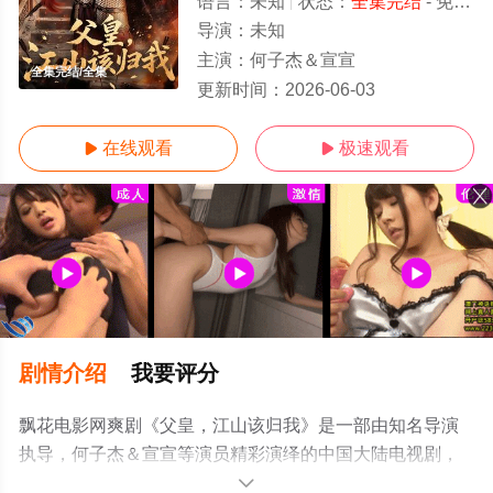
语言：
未知
状态：
全集完结
- 免费在线观看
导演：
未知
主演：
何子杰＆宣宣
全集完结/全集
更新时间：
2026-06-03
在线观看
极速观看


剧情介绍
我要评分
飘花电影网爽剧《父皇，江山该归我》是一部由知名导演
执导，何子杰＆宣宣等演员精彩演绎的中国大陆电视剧，
大结局剧情已揭晓（全集完结），手机免费观看高清未删
