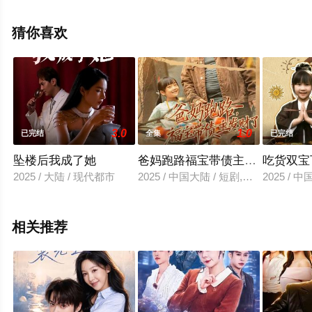
减完整版电视剧全集就上飘花影院，更多相关信息可移步
至豆瓣电视剧、电视猫或剧情网等平台了解。
猜你喜欢
3.0
1.0
已完结
全集
已完结
坠楼后我成了她
爸妈跑路福宝带债主发财了
吃货双宝
2025 / 大陆 / 现代都市
2025 / 中国大陆 / 短剧,年代穿越
2025 / 
相关推荐