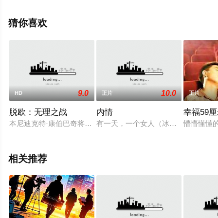
高清未删减完整版电影大全就上飘花影院，更多相关信息
可移步至豆瓣电影、电视猫或剧情网等平台了解。
猜你喜欢
9.0
10.0
HD
正片
正片
脱欧：无理之战
内情
幸福59
本尼迪克特·康伯巴奇将主演聚焦英国脱欧的2小时新剧《脱欧》(Br
有一天，一个女人（冰）的人死了，
懵懵懂懂
相关推荐