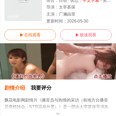
语言：
日语
状态：
中文字幕
- 免费在线观看
导演：
太宰甚保
主演：
广濑由里
中文字幕
更新时间：
2026-05-30
在线观看
极速观看


剧情介绍
我要评分
飘花电影网剧情片《播音员与热情的采访（前地方台播音
员突然转会：NTR温泉外景）》是一部由太宰甚保导演执
导，广濑由里等演员精彩演绎的日本电影，手机免费观看
