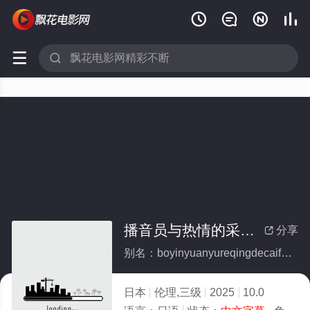






播音员与热情的采访（前地方台播音员突然转会：NTR温泉外景）
分享

别名：boyinyuanyureqingdecaifangqiandifangtaiboyinyuanturanzhuanhuiNTRwenquanwaijing
日本
伦理,三级
2025
10.0