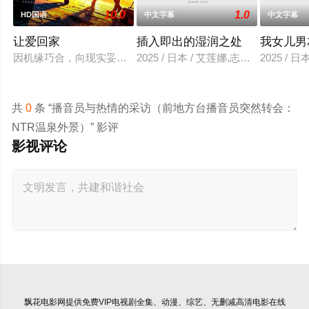
10.0
1.0
HD国语
中文字幕
中文字幕
让爱回家
插入即出的湿润之处
我女儿男
因机缘巧合，向现实妥协的导演朱达仁萌生拍一部《河南人在北
2025 / 日本 / 艾莲娜,志美健
2025 / 日
共
0
条 “播音员与热情的采访（前地方台播音员突然转会：
NTR温泉外景）” 影评
影视评论
飘花电影网
提供免费VIP电视剧全集、动漫、综艺、无删减高清电影在线