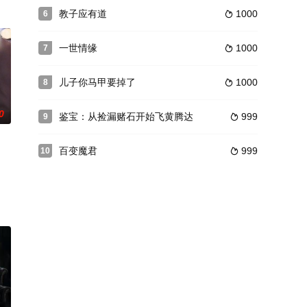
教子应有道
1000
6

一世情缘
1000
7

儿子你马甲要掉了
1000
8

0
鉴宝：从捡漏赌石开始飞黄腾达
999
9

百变魔君
999
10
