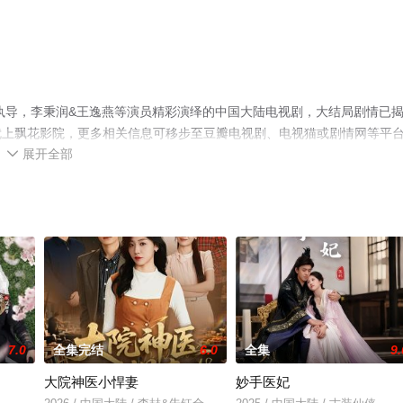
演执导，李秉润&王逸燕等演员精彩演绎的中国大陆电视剧，大结局剧情已
就上飘花影院，更多相关信息可移步至豆瓣电视剧、电视猫或剧情网等平
展开全部

7.0
全集完结
6.0
全集
9.
大院神医小悍妻
妙手医妃