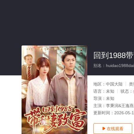
回到1988
别名：huidao1988daiti
地区：
中国大陆
类
语言：
未知
状态：
导演：
未知
主演：
李秉润&王逸燕
更新时间：
2026-05-
在线观看
