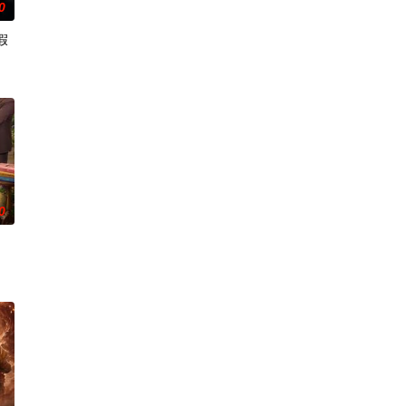
0
假
隽
0