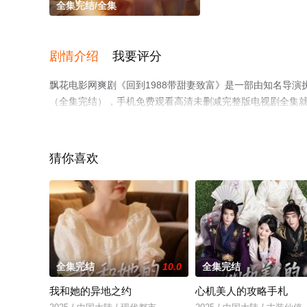
全集完结/全集
剧情介绍
我要评分
飘花电影网爽剧《回到1988带甜妻致富》是一部由知名导
（全集完结），手机免费观看高清未删减完整版电视剧全集
解。
猜你喜欢
全集完结
10.0
全集完结
我和她的异地之约
心机美人的攻略手札