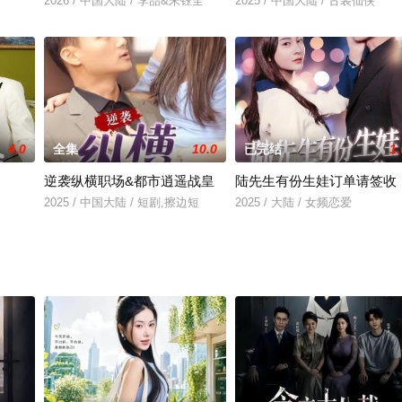
2026 / 中国大陆 / 李喆&朱钰全
2025 / 中国大陆 / 古装仙侠
4.0
全集
10.0
已完结
1.
逆袭纵横职场&都市逍遥战皇
陆先生有份生娃订单请签收
2025 / 中国大陆 / 短剧,擦边短
2025 / 大陆 / 女频恋爱