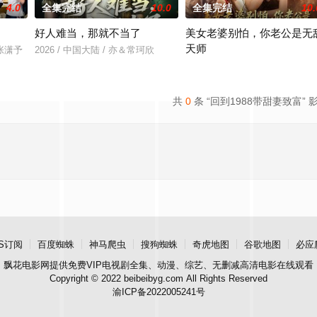
4.0
全集完结
10.0
全集完结
10.
好人难当，那就不当了
美女老婆别怕，你老公是无
天师
＆张潇予
2026 / 中国大陆 / 亦＆常珂欣
2026 / 中国大陆 / 王家霖＆张亚
共
0
条 “回到1988带甜妻致富” 
S订阅
百度蜘蛛
神马爬虫
搜狗蜘蛛
奇虎地图
谷歌地图
必应
飘花电影网
提供免费VIP电视剧全集、动漫、综艺、无删减高清电影在线观看
Copyright © 2022 beibeibyg.com All Rights Reserved
渝ICP备2022005241号