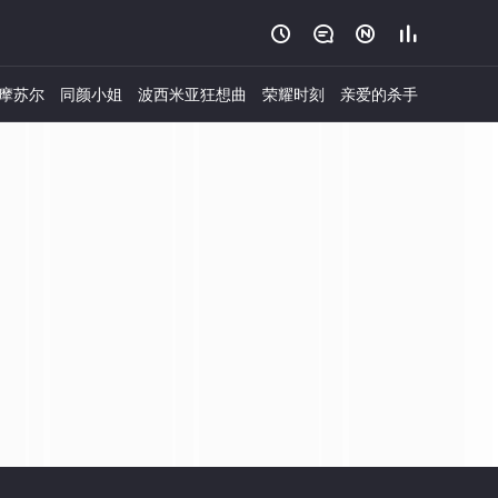




摩苏尔
同颜小姐
波西米亚狂想曲
荣耀时刻
亲爱的杀手