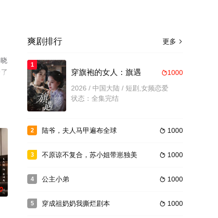
爽剧排行
更多

揭晓
1
台了
穿旗袍的女人：旗遇
1000

2026 / 中国大陆 / 短剧,女频恋爱
状态：全集完结
陆爷，夫人马甲遍布全球
1000
2

不原谅不复合，苏小姐带崽独美
1000
3

公主小弟
1000
4

0
穿成祖奶奶我撕烂剧本
1000
5
