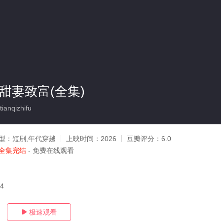
带甜妻致富(全集)
anqizhifu
型：
短剧,年代穿越
上映时间：
2026
豆瓣评分：
6.0
全集完结
- 免费在线观看
14
极速观看
