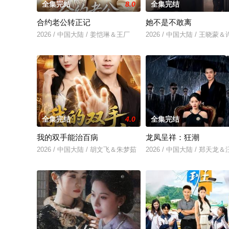
全集完结
8.0
全集完结
合约老公转正记
她不是不敢离
2026 / 中国大陆 / 姜恺琳＆王厂
2026 / 中国大陆 / 王晓蒙
全集完结
4.0
全集完结
我的双手能治百病
龙凤呈祥：狂潮
2026 / 中国大陆 / 胡文飞＆朱梦茹
2026 / 中国大陆 / 郑天龙