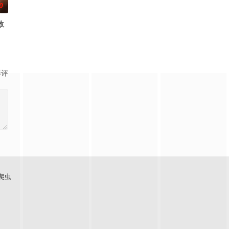
0
敌
迪
影评
爬虫