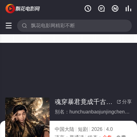






魂穿暴君竟成千古一帝(全集)
分享

别名：hunchuanbaojunjingchengqianguyidi
中国大陆
短剧
2026
4.0