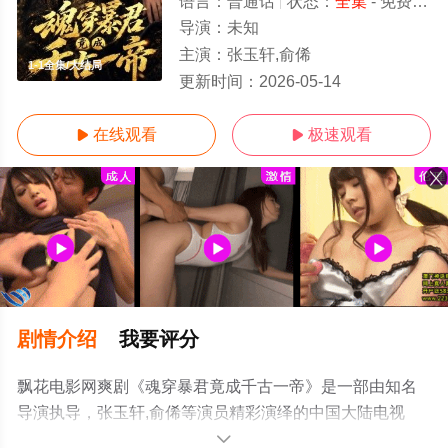
语言：
普通话
状态：
全集
- 免费在线观看
导演：
未知
主演：
张玉轩,俞俙
1-1全集/大结局
更新时间：
2026-05-14
在线观看
极速观看


剧情介绍
我要评分
飘花电影网爽剧《魂穿暴君竟成千古一帝》是一部由知名
导演执导，张玉轩,俞俙等演员精彩演绎的中国大陆电视
剧，大结局剧情已揭晓（1-1全集），手机免费观看高清未
