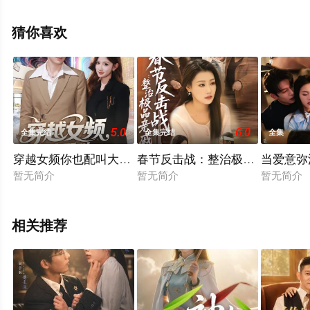
删减完整版电视剧全集就上飘花影院，更多相关信息可移
步至豆瓣电视剧、电视猫或剧情网等平台了解。
猜你喜欢
5.0
6.0
全集完结
全集完结
全集
穿越女频你也配叫大女主
春节反击战：整治极品亲戚
当爱意弥
暂无简介
暂无简介
暂无简介
相关推荐