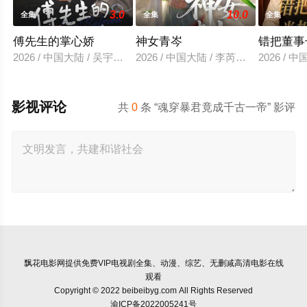
3.0
10.0
全集
全集
全集
傅先生的掌心娇
神女青岑
错把董事
2026 / 中国大陆 / 吴宇航＆郑千亦
2026 / 中国大陆 / 李芮峤＆张媛媛
2026 /
影视评论
共
0
条 “魂穿暴君竟成千古一帝” 影评
飘花电影网
提供免费VIP电视剧全集、动漫、综艺、无删减高清电影在线
观看
Copyright © 2022 beibeibyg.com All Rights Reserved
渝ICP备2022005241号