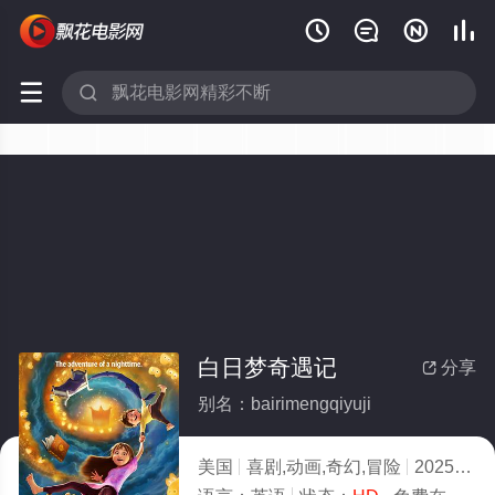






白日梦奇遇记
分享

别名：bairimengqiyuji
美国
喜剧,动画,奇幻,冒险
2025
2.0