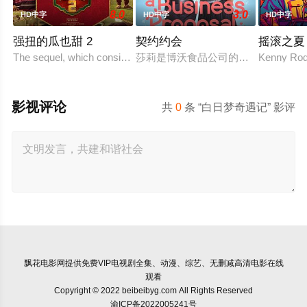
8.0
3.0
HD中字
HD中字
HD中字
强扭的瓜也甜 2
契约约会
摇滚之夏
The sequel, which consists of consecutive event
莎莉是博沃食品公司的食品分析师，
Kenny Rodg
影视评论
共
0
条 “白日梦奇遇记” 影评
飘花电影网
提供免费VIP电视剧全集、动漫、综艺、无删减高清电影在线
观看
Copyright © 2022 beibeibyg.com All Rights Reserved
渝ICP备2022005241号