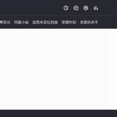




摩苏尔
同颜小姐
波西米亚狂想曲
荣耀时刻
亲爱的杀手