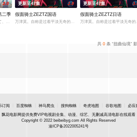
2.0
更新至47集
2.0
更新至47集
3.
第二季
假面骑士ZEZTZ国语
假面骑士ZEZTZ日语
て、格好良くて、しなやかで。 誰もが憧れて、高給取りで、人気が高い、立
万津莫。自称是过着平淡无奇的日常生活的普通好青年，但凭借能够
万津莫。自称是过着平淡无奇的
来自超级精英贵族，尤里乌斯的求婚。“
共
0
条 “扭曲仙境” 
S订阅
百度蜘蛛
神马爬虫
搜狗蜘蛛
奇虎地图
谷歌地图
必应
飘花电影网
提供免费VIP电视剧全集、动漫、综艺、无删减高清电影在线观看
Copyright © 2022 beibeibyg.com All Rights Reserved
渝ICP备2022005241号