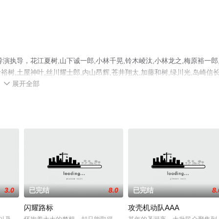
执导，花江夏树,山下诚一郎,小林千晃,铃木崚汰,小林龙之,梅原裕一郎
叶裕树,土屋神叶,丝川耀士郎,内山昂辉,苍井翔太,加藤和树,绿川光,岛崎信长
展开全部
,竹内良太,木村昴,堀内贤雄,滨健人等演员精彩演绎的日本动漫，大结局剧情

集就上飘花影院，更多相关信息可移步至豆瓣动漫、电视猫或剧情网等平台
3.0
已完结
8.0
已完结
8.
闪耀路标
攻壳机动队AAA