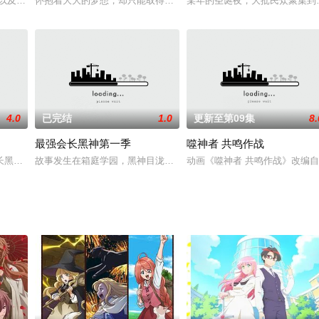
外星人意外从宇宙坠落，他手持有着象征身
以及喜欢日下的OL·若林。这两个看上去很不般配的人却在办公室里发生了
怀抱着大大的梦想，却只能取得小小的成果的偶像组合“TiNgS”中的
某年的圣诞夜，大批民众聚集到
4.0
已完结
1.0
更新至第09集
8.
最强会长黑神第一季
噬神者 共鸣作战
有动物姿态、被干支神选上的使者“干支
长黑神目泷为你解决问题！一年十三组的黑神目泷入选成为箱庭学园第98代学
故事发生在箱庭学园，黑神目泷（丰崎爱生 配音）是学园一年级的新
动画《噬神者 共鸣作战》改编自