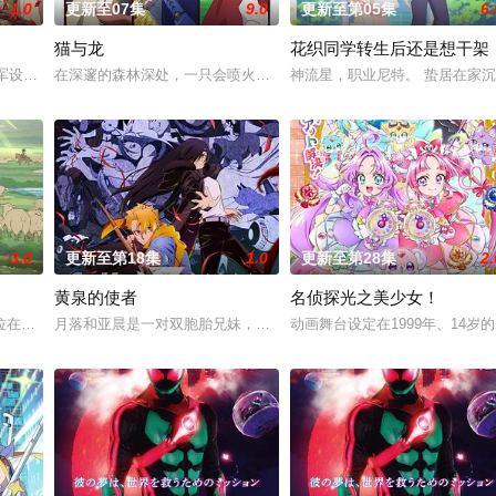
1.0
更新至07集
9.0
更新至第05集
6.
猫与龙
花织同学转生后还是想干架
妻二郎，某日在森林中遇见了受伤倒地的
陆军设立的学校——陆军栖凤中学。这是一个为获取可用于军事的超常力量而
在深邃的森林深处，一只会喷火的龙，与一群能操纵魔法的猫咪一同
神流星，职业尼特。 蛰居在家
3.0
更新至第18集
1.0
更新至第28集
2.
黄泉的使者
名侦探光之美少女！
拉在伊朗东部城市图斯被奴隶商委托给一个学者辈出的家族进行教育。希塔拉起
月落和亚晨是一对双胞胎兄妹，他们在一个与世隔绝的深山小村落里出
动画舞台设定在1999年、14岁
。人类与这些被称为“侵略种”的生