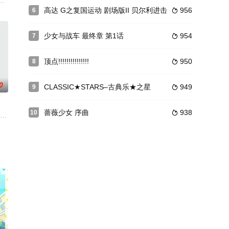
玉城杏夏、青天国春、圣舞理王
某栋大厦门外，抗议国家与库赞共和国的纯净水合作计划。与此同时，交通
高达 G之复国运动 剧场版II 贝尔利进击
956
6

少女与战车 最终章 第1话
954
7

顶点!!!!!!!!!!!!!!!
950
8

0
CLASSIC★STARS–古典乐★之星
949
9

蔷薇少女 序曲
938
10

生，作为学校里的学生会长，黑神拥
噬神者系列游戏衍生同名手游，web小剧场动画2018年4月开始在