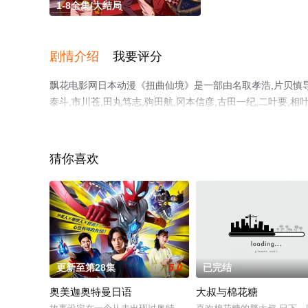
1-8全集/大结局
剧情介绍
我要评分
飘花电影网日本动漫《扭曲仙境》是一部由名取孝浩,片贝慎导演
泰斗,市川苍,田丸笃志,驹田航,冈本信彦,古田一纪,二叶要,相
石谷春贵,阿座上洋平,杉山纪彰,宫本充,伊东健人,小山力也
揭晓（1-8全集），手机免费观看高清未删减完整版动漫全
解。
猜你喜欢
更新至第28集
5.0
已完结
奥美迦奥特曼日语
大叔与棉花糖