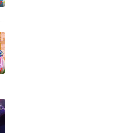
0
生活着。这只在出生前便失去亲生父母
沉迷游戏度日，实际上却在某个不为人知的世界曾担任魔王！ 而此刻找上
0
生，被称为“分隔夜与昼的双子”。
的明智安娜从2027年穿越回1999年的真未来市、在那里她结识