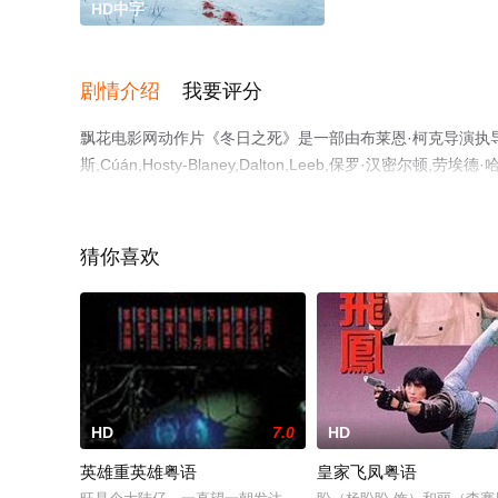
HD中字
剧情介绍
我要评分
飘花电影网动作片《冬日之死》是一部由布莱恩·柯克导演执导，艾
斯,Cúán,Hosty-Blaney,Dalton,Leeb,保罗·汉
未删减完整版电影大全就上飘花影院，更多相关信息可移步
猜你喜欢
HD
7.0
HD
英雄重英雄粤语
皇家飞凤粤语