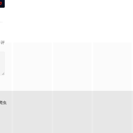
0
召其子叶护相见。叶护心知父亲蒙冤，
，计划在碧蓝海域中体验刺激的鲨鱼笼潜水，同时享受奢靡的派对狂欢。然
影评
爬虫