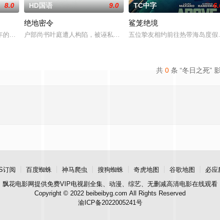
8.0
HD国语
9.0
TC中字
6.
绝地密令
鲨笼绝境
接手一支被嘲为“无胜利队”的业余球队
年的危害，对社会秩序的破坏为主题，旨在通过电影让观众意识到毒品的可怕，
户部尚书叶庭遭人构陷，被诬私贪国库银两，身陷囹圄在即，叶庭急
五位挚友相约前往热带海岛度假
共
0
条 “冬日之死” 
S订阅
百度蜘蛛
神马爬虫
搜狗蜘蛛
奇虎地图
谷歌地图
必应
飘花电影网
提供免费VIP电视剧全集、动漫、综艺、无删减高清电影在线观看
Copyright © 2022 beibeibyg.com All Rights Reserved
渝ICP备2022005241号