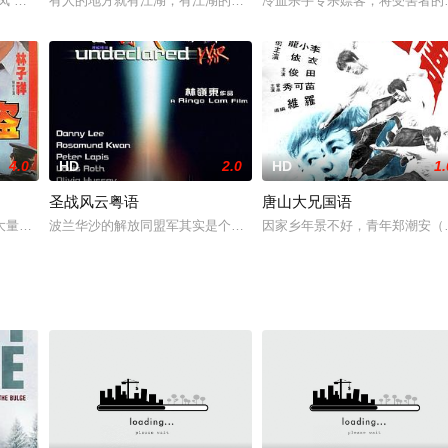
害理的事。旺因为同乡兄弟的关系，结识了
赛凤 饰），两名高级警官，她们的感情深厚，并将丽的父亲三柴枫视为亲人。
有人的地方就有江湖，有江湖的地方更应该做好事，《香港大师》讲
冷血杀手专杀嫖客，将受害者的
4.0
HD
2.0
HD
1.
圣战风云粤语
唐山大兄国语
谋杀苏星柏（黄宗泽饰）罪名成立，
大量现金被劫。保险公司职员林爱上杨，并私下与张督察合谋，劝告杨暗中交回
波兰华沙的解放同盟军其实是个打着革命旗号的恐怖组织，为了显示
因家乡年景不好，青年郑潮安（