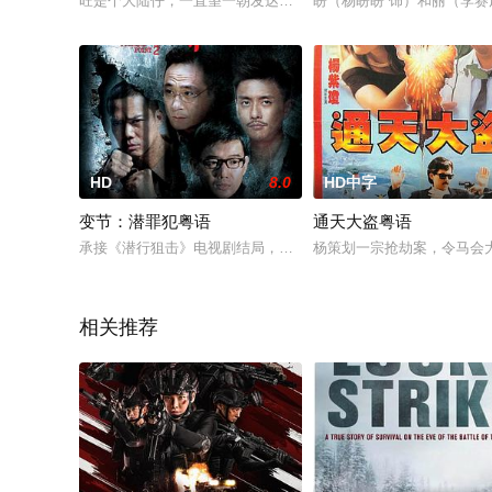
旺是个大陆仔，一直望一朝发达，但不是个坏人，并不愿做伤天
盼（杨盼盼 饰）和丽（李
HD
8.0
HD中字
变节：潜罪犯粤语
通天大盗粤语
承接《潜行狙击》电视剧结局，梁笑棠Laughing（谢天华饰）
杨策划一宗抢劫案，令马会
相关推荐