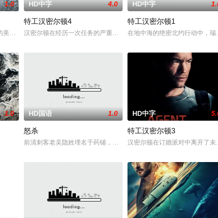
1.0
HD中字
4.0
HD中字
1.
特工汉密尔顿4
特工汉密尔顿1
特战队”临危受命，精英队长陈梓静（于
的美军士兵被困在饱受战火摧残的比利时敌后，他凭借机智、训练和一台破损的
汉密尔顿在经历一次任务的严重后果后，陷入了自我毁灭的状态。然
在地中海的绝密北约行动中，瑞
1.0
HD国语
1.0
HD中字
5.
怒杀
特工汉密尔顿3
有人从瑞典窃取秘密武器材料。他被调至布
前清刺客老吴隐姓埋名于药铺，却为守护单亲母女小茜和依依，被迫
汉密尔顿在订婚派对中离开了未