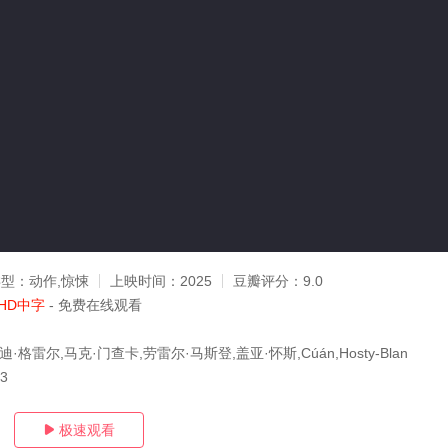
类型：
动作,惊悚
上映时间：
2025
豆瓣评分：
9.0
HD中字
- 免费在线观看
·格雷尔,马克·门查卡,劳雷尔·马斯登,盖亚·怀斯,Cúán,Hosty-Blan
03
极速观看
