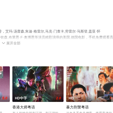
玛·汤普森,朱迪·格雷尔,马克·门查卡,劳雷尔·马斯登,盖亚·怀
密尔顿,劳埃德·哈钦森,布莱恩·F·奥博恩等演员精彩演绎的美国,德国电影，手机免费观看
展开全部
至豆瓣电影、电视猫或剧情网等平台了解。

5.0
HD中字
2.0
HD
7.
香港大师粤语
暴力刑警粤语