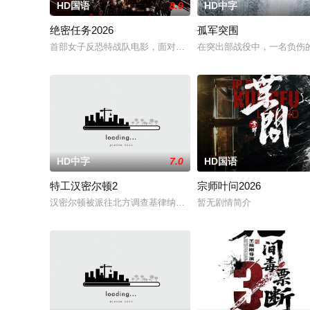
HD国语
8.0
HD中字
绝密任务2026
孤军突围
首部女子反恐特战队电影，面对恐怖主义恶势力，“最飒女子反恐
在突出部战役中，一名负伤
HD中字
7.0
HD国语
特工汉密尔顿2
宗师叶问2026
汉密尔顿被派往北方调查基律纳太空项目的间谍行为，同时发现
暂无剧情简介