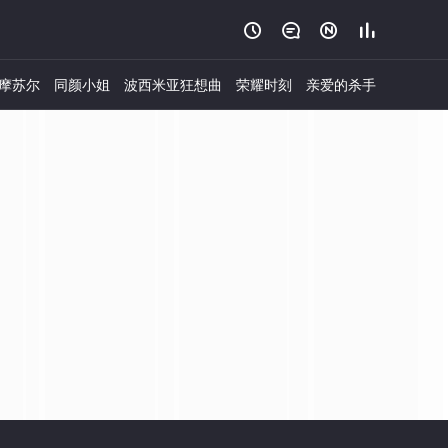




摩苏尔
同颜小姐
波西米亚狂想曲
荣耀时刻
亲爱的杀手