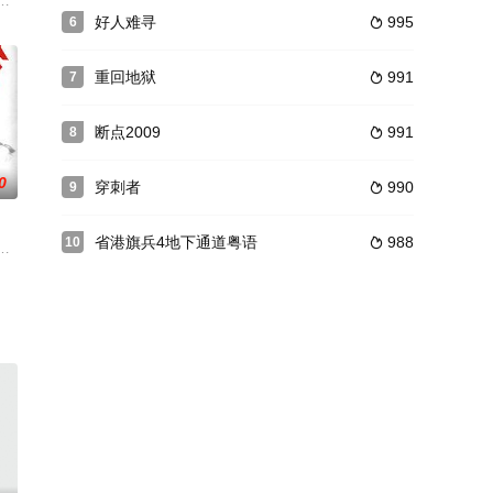
述了一个充满正能量的江湖故事，曾经
下体割去。负责调查的古Sir毫无头绪，马夫金大班亦追查此事。警署食
好人难寻
995
6

重回地狱
991
7

断点2009
991
8

0
穿刺者
990
9

省港旗兵4地下通道粤语
988
10

自己的力量，他们准备在美国商务代表
李小龙 饰）跟随三叔远赴泰国，郑在当地华工许剑（田俊 饰）的帮助下