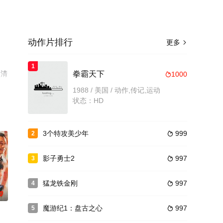
动作片排行
更多

1
高清
拳霸天下
1000

1988 / 美国 / 动作,传记,运动
状态：HD
3个特攻美少年
999
2

影子勇士2
997
3

猛龙铁金刚
997
4

0
魔游纪1：盘古之心
997
5
