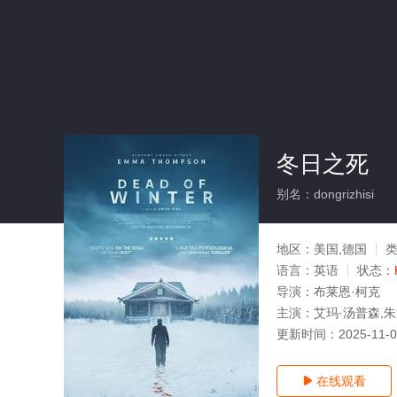
冬日之死
别名：dongrizhisi
地区：
美国,德国
语言：
英语
状态：
导演：
布莱恩·柯克
主演：
艾玛·汤普森,朱迪
更新时间：
2025-11-
在线观看
