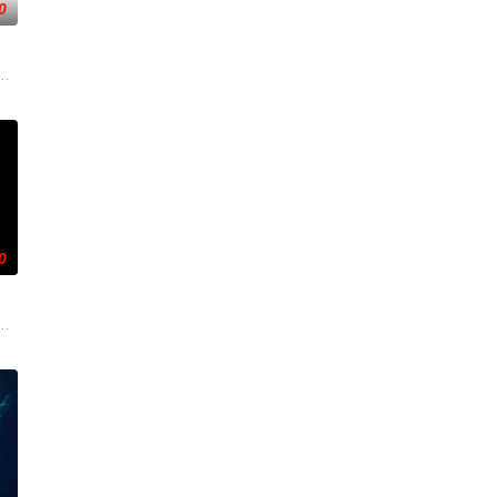
0
而，他被说服去执行他最擅长的任务—
典攻击潜水员遇害。汉密尔顿，受害者的老友，前往法国土伦军事基地展开
0
出手击杀黑帮一伙而暴露身份。幕后黑
婚妻，但他内心仍然渴望过正常生活。一名科学家被绑架，重要信息面临泄