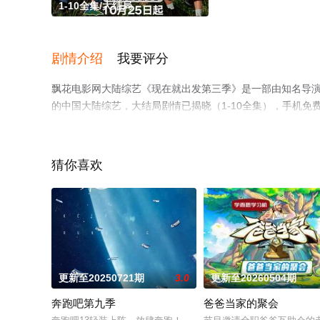
1-10全集/大结局
剧情介绍
我要评分
飘花电影网大陆综艺《现在就出发第三季》是一部由知名导演执导
的中国大陆综艺，大结局剧情已揭晓（1-10全集），手机
瓣综艺、电视猫或剧情网等平台了解。
猜你喜欢
更新至20250721期
3.0
更新至20260504期
奔跑吧第九季
爸爸当家的聚会