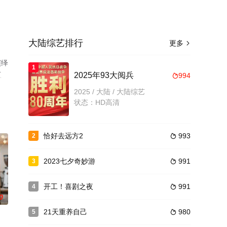
大陆综艺排行
更多

演绎
1
豆
2025年93大阅兵
994

2025 / 大陆 / 大陆综艺
状态：HD高清
恰好去远方2
993
2

2023七夕奇妙游
991
3

开工！喜剧之夜
991
4

0
21天重养自己
980
5
