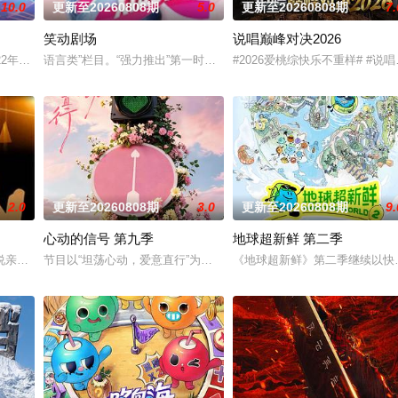
10.0
更新至20260808期
5.0
更新至20260808期
7.
笑动剧场
说唱巅峰对决2026
，一起到餐厅探店打卡，以真诚、真实、真
22年1月1日起与你相约每周六20：10！你好星期六，精彩看不够！
语言类”栏目。“强力推出”第一时段，独创“幽默评书”打造北京风格，“
#2026爱桃综快乐不重样# 
2.0
更新至20260808期
3.0
更新至20260808期
9.
心动的信号 第九季
地球超新鲜 第二季
宁卫视唯一一档以报道娱乐动态、解读文化
说亲情。第三调解室是国内第一档具有法律效力的排解矛盾、化解纠纷的电视节
节目以“坦荡心动，爱意直行”为核心主题，聚焦真诚直白的新式恋爱
《地球超新鲜》第二季继续以快