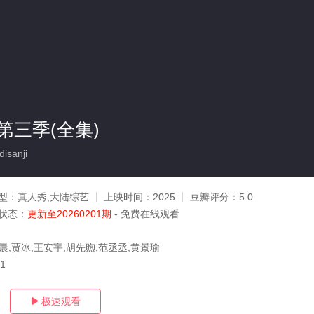
第三季(全集)
isanji
型：
真人秀,大陆综艺
上映时间：
2025
豆瓣评分：
5.0
状态：
更新至20260201期
- 免费在线观看
晨,贾冰,王安宇,胡先煦,范丞丞,黄景瑜
01
极速观看
