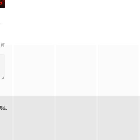
0
椰子们，通过在途径补给站完成挑战任
观众期待的“封神厨房”再度启幕，从厨艺竞技进化为“点燃城市与大众
影评
爬虫