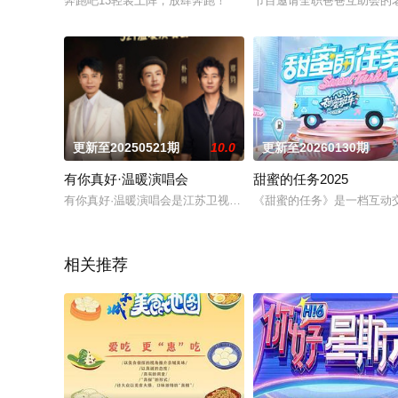
奔跑吧13轻装上阵，放肆奔跑！
节目邀请全职爸爸互助会的
更新至20250521期
10.0
更新至20260130期
有你真好·温暖演唱会
甜蜜的任务2025
有你真好·温暖演唱会是江苏卫视重点打造的演唱会项目，本次演
《甜蜜的任务》是一档互动
相关推荐