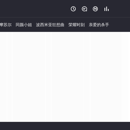




摩苏尔
同颜小姐
波西米亚狂想曲
荣耀时刻
亲爱的杀手