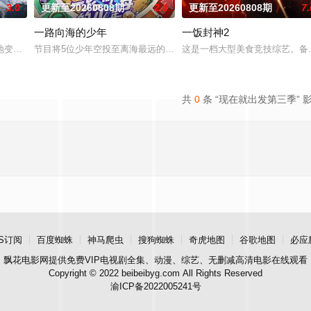
3.0
更新至20260808期
2.0
更新至20260808期
7.
一路向海的少年
一饭封神2
，在每周的直播比拼中高能开唱，演绎
变了，但十个勤天那份“想把地种好”的滚烫初心不变！将“见天地之广阔，
节目将5位少年空投至离海最远的大陆腹地，他们只有一辆车和一车
这是一档大型美食竞技综艺。备受
共
0
条 “现在就出发第三季” 
S订阅
百度蜘蛛
神马爬虫
搜狗蜘蛛
奇虎地图
谷歌地图
必应
飘花电影网
提供免费VIP电视剧全集、动漫、综艺、无删减高清电影在线观看
Copyright © 2022 beibeibyg.com All Rights Reserved
渝ICP备2022005241号