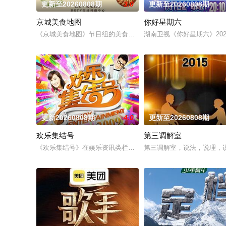
更新至20260808期
3.0
更新至20260808期
京城美食地图
你好星期六
《京城美食地图》节目组的美食侦探邀约行业专家和爱吃团网友
湖南卫视《你好星期六》20
更新20260808期
4.0
更新至20260808期
欢乐集结号
第三调解室
《欢乐集结号》在娱乐资讯类栏目中一枝独秀，领跑全国，是辽
第三调解室，说法，说理，