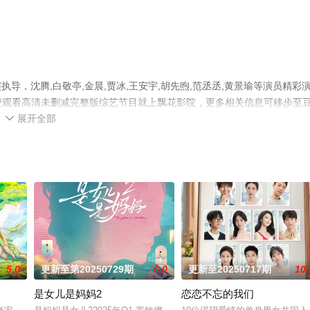
，沈腾,白敬亭,金晨,贾冰,王安宇,胡先煦,范丞丞,黄景瑜等演员精彩
免费观看高清未删减完整版综艺节目就上飘花影院，更多相关信息可移步至
展开全部

5.0
更新至第20250729期
6.0
更新至20250717期
10.
是女儿是妈妈2
恋恋不忘的我们