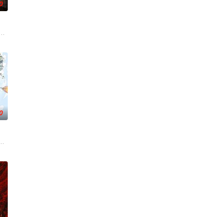
0
坚守稳固”第二时段，坚持有
#说唱十周年巅峰对决#全新升级归来，这次不止比技术，更要玩灵魂共
0
，告别无效拉扯，走进心动小屋，见
乐解压为核心基调，开启“地球团”的快乐旅程。节目路线将继续延着地球