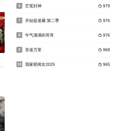
代际女性情感综艺，节目将邀
入住「恋恋小屋」，他们中某些人将与意难平的前任重逢，重新审视自己的
艺笔封神
979
6

开始捉迷藏 第二季
976
7

牛气满满的哥哥
976
8

0
音途万里
968
9

我家那闺女2025
965
10

38°C高温中翻腾！工作生活忙碌
越山海·共情共生”为主题，让“一带一路”合作国家的陌生青年们，相