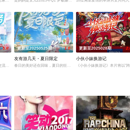
老家庭们齐聚长沙，开展爸爸当家述职汇报，展现过去一年爸爸们的当家变化以
是妈妈是女儿22025年Q1 罗敏娜团队 待定首档聚焦“母女关系”的
10位渴望爱情的单身男女共同
5.0
更新至20250525期
1.0
更新至2025028期
2.
友有游几天・夏日限定
小伙小妹换游记
唱会邀请李克勤、朴树、郑钧三位华语乐
交流节目，通过班车接送艺人上下班的形式，加上轻松愉快的聊天内容，探讨舞
春日的美好还在回味，夏日的狂欢已悄然来袭，一场颠覆现实的冒险在
《小伙小妹换游记》本片将以“跨