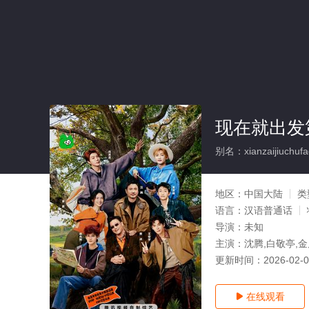
现在就出发
别名：xianzaijiuchufad
地区：
中国大陆
类
语言：
汉语普通话
导演：
未知
主演：
沈腾,白敬亭,金
更新时间：
2026-02-
在线观看
