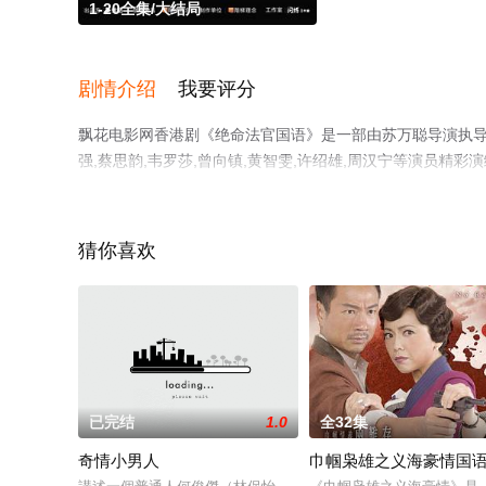
1-20全集/大结局
剧情介绍
我要评分
飘花电影网香港剧《绝命法官国语》是一部由苏万聪导演执导，张
强,蔡思韵,韦罗莎,曾向镇,黄智雯,许绍雄,周汉宁等演员精彩
费观看高清未删减完整版电视剧全集就上飘花影院，更多相
猜你喜欢
已完结
1.0
全32集
奇情小男人
巾帼枭雄之义海豪情国