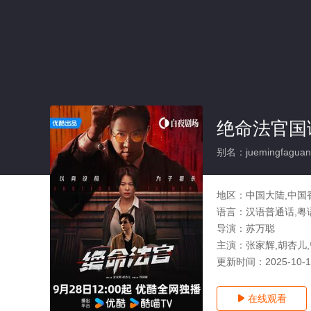
绝命法官国语
别名：juemingfaguan
地区：
中国大陆,中国
语言：
汉语普通话,粤
导演：
苏万聪
主演：
张家辉,胡杏儿,
更新时间：
2025-10-
在线观看
