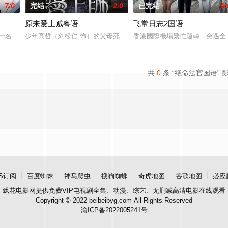
7.0
完结
2.0
已完结
6.
原来爱上贼粤语
飞常日志2国语
李靖（元华饰）之妻殷十娘（苑琼丹饰）产
是一名商界精英，但受老板所托极不愿意出任由老板出资兴建的一所九流学校的
少年高哲（刘松仁 饰）的父母死于一栋工厂大厦的一次火灾，痛不欲
香港國際機場繁忙運轉，突遇全
共
0
条 “绝命法官国语” 
S订阅
百度蜘蛛
神马爬虫
搜狗蜘蛛
奇虎地图
谷歌地图
必应
飘花电影网
提供免费VIP电视剧全集、动漫、综艺、无删减高清电影在线观看
Copyright © 2022 beibeibyg.com All Rights Reserved
渝ICP备2022005241号