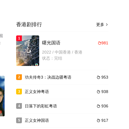
香港剧排行
更多

国
1
免
曙光国语
981

2022 / 中国香港 / 香港
状态：完结
功夫传奇3：决战边疆粤语
953
2

正义女神粤语
938
3

日落下的彩虹粤语
936
4

0
正义女神国语
917
5
