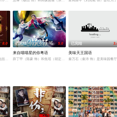
業成功的太太袁天蘭（藍潔瑛）的感覺是又
巾帼枭雄》是姐妹篇。该剧为TVB四十三周年台庆剧，也是2010年节目
慧琳（杨怡 饰）和师妹惠瑜（乐瞳 饰）准备出家为尼，但尚未举行
富商陈牛（刘兆铭 饰）曾经为
8.0
已完结
5.0
已完结
3.
来自喵喵星的你粤语
美味天王国语
愛．回家之開心速遞》，「過往的處境劇都
包括有「野狼」、「提防老手」、「爱杀迷情」、「美女与野兽」、「火百合」
薛丁甲（陈豪 饰）和焦瑶（胡定欣 饰）结婚多年，共同养育着女儿薛
秦万石（秦沛 饰）是美味园餐