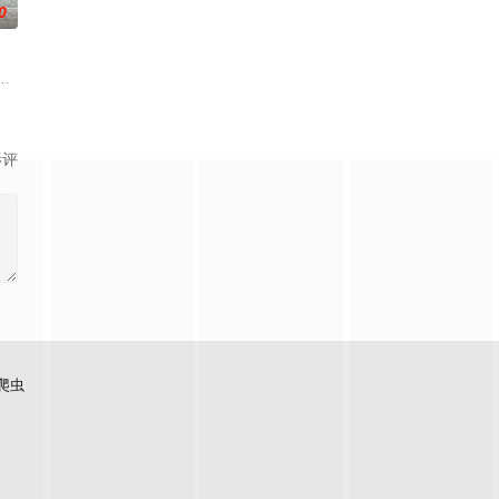
0
生的他无意中得知原来此次火灾乃城
球系統故障而出現混亂，客運大樓及旅客體驗總經理楊尚偉與夥伴呂芷珊、
影评
爬虫