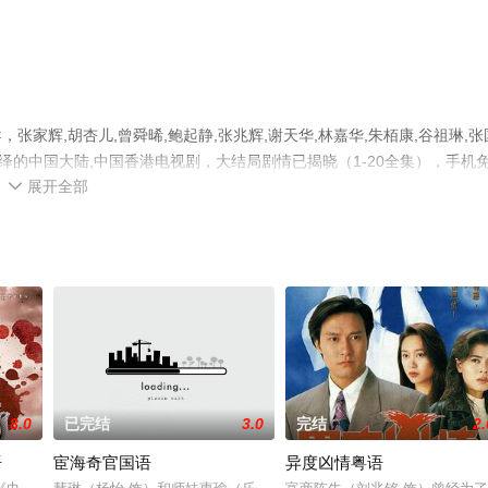
家辉,胡杏儿,曾舜晞,鲍起静,张兆辉,谢天华,林嘉华,朱栢康,谷祖琳,张
演绎的中国大陆,中国香港电视剧，大结局剧情已揭晓（1-20全集），手机
展开全部
关信息可移步至豆瓣电视剧、电视猫或剧情网等平台了解。

8.0
已完结
3.0
完结
2.
语
宦海奇官国语
异度凶情粤语