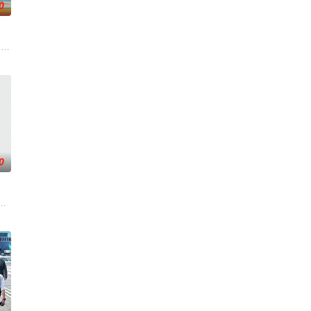
0
錢與權勢、追求不屬於自己的愛，非份
条超过60年的名牌屋邨，满载香港情怀，是几代人的成长与回忆。剧集以
0
灵精怪的作风，令领导很是头疼
安 饰）具有了通灵的能力，能感应死去的冤魂传递给他的点点滴滴的信息