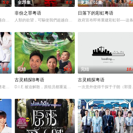
5.0
全25集
8.0
更新至01集
2.
非份之罪粤语
日落下的彩虹粤语
愛．回家之開心速遞》，「過往的處境劇都
越自我，然而，當欲望失控，過份貪圖金錢與權勢、追求不屬於自己的愛，非份
人類的欲望，可驅使我們超越自我，然而，當欲望失控，過份貪圖金
政府宣布即将重建彩虹邨──这
6.0
完结
10.0
完结
10.
古灵精探B粤语
古灵精探粤语
兩人狠下毒手。坎坷的她竟然「死而復生」
睹老公和她唯一的閨蜜的姦情，慘遭兩人狠下毒手。坎坷的她竟然「死而復生」
D.I.E.被迫解散，原组员都重返原先的工作岗位，这班人不改之前古
一次意外使得干探于子朗（郭晋