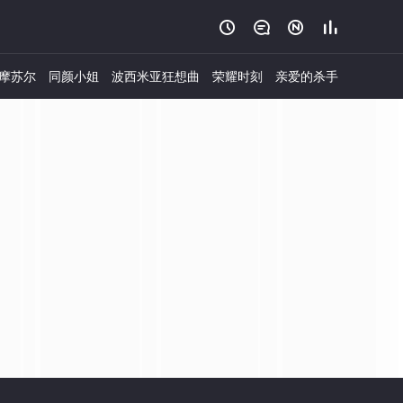




摩苏尔
同颜小姐
波西米亚狂想曲
荣耀时刻
亲爱的杀手