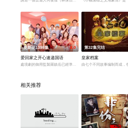
講述一個普通人何俊傑（林保怡）的婚後生活。俊傑對于自己事
《巾帼枭雄之义海豪情》是《
更新至1399集
8.0
第32集完结
爱回家之开心速递国语
皇家档案
處境劇的御用監製羅鎮岳已經準備開拍新一套處境劇，暫定叫《
由七个不同故事编制而成，
相关推荐