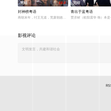
完结
10.0
完结
封神榜粤语
青出于蓝粤语
商朝末年，纣王无道，荒废朝政，民不聊生。商朝四大名将之一
贾济材（欧阳震华 饰）本
影视评论
RS