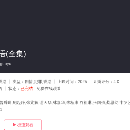
(全集)
guoyu
香港
类型：
剧情,犯罪,香港
上映时间：
2025
豆瓣评分：
4.0
语
状态：
已完结
- 免费在线观看
曾舜晞,鲍起静,张兆辉,谢天华,林嘉华,朱栢康,谷祖琳,张国强,蔡思韵,韦罗
11
极速观看
