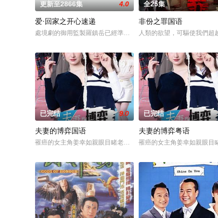
更新至2866集
4.0
全25集
爱·回家之开心速递
非份之罪国语
處境劇的御用監製羅鎮岳已經準備開拍新一套處境劇，暫定叫《
人類的欲望，可驅使我們超
已完结
9.0
已完结
夫妻的博弈国语
夫妻的博弈粤语
罹癌的女主角姜幸如親眼目睹老公和她唯一的閨蜜的姦情，慘遭
罹癌的女主角姜幸如親眼目