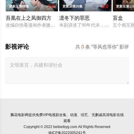
7.0
2.0
更新至第08集
更新至第20集
更新至第13
吾凰在上之凤御四方
凛冬下的罪恶
盲盒
改编自快看漫画作者嗷小泽的独家连载漫画《吾凰在上》。现代少
本剧讲述了90年代末，怒河市刑侦支
五个相互
影视评论
共
0
条 “等风也等你” 影评
飘花电影网
提供免费VIP电视剧全集、动漫、综艺、无删减高清电影在线
观看
Copyright © 2022 beibeibyg.com All Rights Reserved
渝ICP备2022005241号