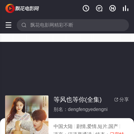






等风也等你(全集)
分享

别名：dengfengyedengni
中国大陆
剧情,爱情,短片,国产
2025