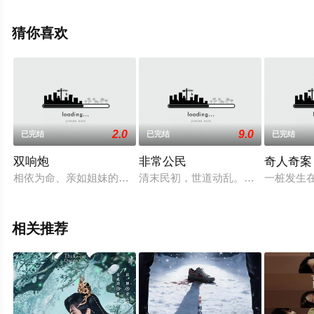
已揭晓（1-24全集），手机免费观看高清未删减完整版电
视剧全集就上飘花影院，更多相关信息可移步至豆瓣电视
猜你喜欢
剧、电视猫或剧情网等平台了解。
2.0
9.0
已完结
已完结
已完结
双响炮
非常公民
奇人奇案
相依为命、亲如姐妹的母女俩游萍（白冰冰 饰）和吕霞（陈好 
清末民初，世道动乱。古老而腐朽的
一桩发生
相关推荐