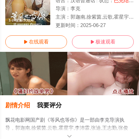
语言：
汉语普通话
状态：
已完结
- 
导演：
李克
主演：
郭迦南,徐紫茵,云歌,霍星宇,李沛霖,张迪,王志勤,张俊炜,郭卫鹏
1-24全集/大结局
更新时间：
2025-06-27
在线观看
极速观看


剧情介绍
我要评分
飘花电影网国产剧《等风也等你》是一部由李克导演执
导，郭迦南,徐紫茵,云歌,霍星宇,李沛霖,张迪,王志勤,张俊
炜,郭卫鹏等演员精彩演绎的中国大陆电视剧，大结局剧情
