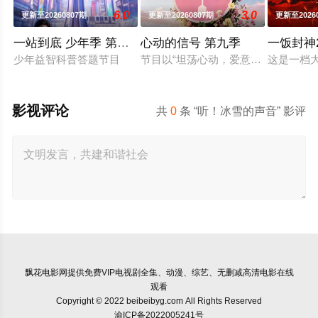
6.0
3.0
更新至20260807期
更新至20260807期
更新至2026
一站到底 少年季 第二季
心动的信号 第九季
一饭封神
少年益智科普答题节目
节目以“坦荡心动，爱意直行”为核心
这是一档
影视评论
共
0
条 “听！冰雪的声音” 影评
飘花电影网
提供免费VIP电视剧全集、动漫、综艺、无删减高清电影在线
观看
Copyright © 2022 beibeibyg.com All Rights Reserved
渝ICP备2022005241号