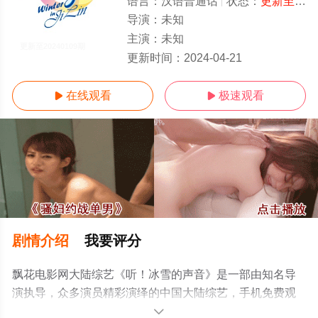
语言：
汉语普通话
状态：
更新至20240109期
导演：
未知
主演：
未知
更新至20240109期
更新时间：
2024-04-21
在线观看
极速观看


剧情介绍
我要评分
飘花电影网大陆综艺《听！冰雪的声音》是一部由知名导
演执导，众多演员精彩演绎的中国大陆综艺，手机免费观
看高清未删减完整版综艺节目就上飘花影院，更多相关信
