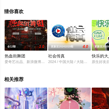
息可移步至豆瓣综艺、电视猫或剧情网等平台了解。
猜你喜欢
1.0
4.0
全12期
更新至20241019期
更新至2025
热血街舞团
社会传真
快乐的大
爱奇艺出品、新浪微博联合出品的《热血街舞团》，由爱奇艺高
2024 / 中国大陆 / 大陆综艺
原生好友
相关推荐