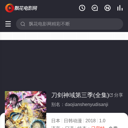






刀剑神域第三季(全集)
分享

别名：daojianshenyudisanji
日本
日韩动漫
2018
1.0