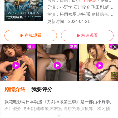
语言：
日语
状态：
已完结
- 免费在线观看
导演：
小野学,石川俊介,飞田刚,嵯峨敏,木村宽,高桥贤
主演：
松冈祯丞,户松遥,岛崎信长,茅野爱衣,平田广明,安元洋贵,高垣彩阳,日高里菜,泽城美雪,森川智之,伊
已完结/全集
更新时间：
2024-04-21
在线观看
极速观看


剧情介绍
我要评分
飘花电影网日本动漫《刀剑神域第三季》是一部由小野学,
石川俊介,飞田刚,嵯峨敏,木村宽,高桥贤导演执导，松冈祯
丞,户松遥,岛崎信长,茅野爱衣,平田广明,安元洋贵,高垣彩阳,
