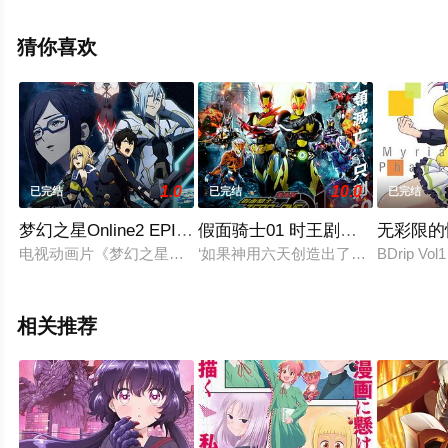
日高里菜,泽城美雪,森川智之,伊藤加奈惠,竹达彩奈等演员
精彩演绎的日本动漫，大结局剧情已揭晓（已完结），手
猜你喜欢
机免费观看高清未删减完整版动漫全集就上飘花影院，更
多相关信息可移步至豆瓣动漫、电视猫或剧情网等平台了
解。
1.0
10.0
已完结
已完结
已完结
梦幻之星Online2 EPISODE ORACLE
假面骑士01 时王剧场版
无彩限的
电视动画片《梦幻之星Online2 Episode Oracle》改编自游戏《梦
‘如果神用六天创造出了世界，我将在
BDrip Vo
相关推荐