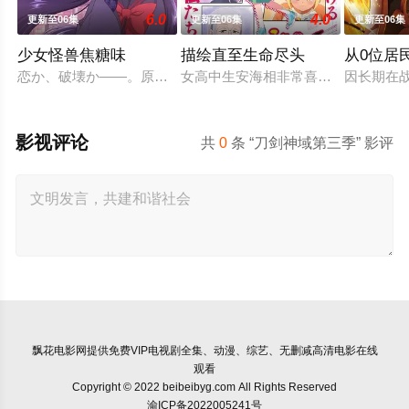
6.0
4.0
更新至06集
更新至06集
更新至06集
少女怪兽焦糖味
描绘直至生命尽头
从0位居
恋か、破壊か――。原因不明の病に悩まされている女子高生・
女高中生安海相非常喜欢看漫画，尤其
因长期在
影视评论
共
0
条 “刀剑神域第三季” 影评
飘花电影网
提供免费VIP电视剧全集、动漫、综艺、无删减高清电影在线
观看
Copyright © 2022 beibeibyg.com All Rights Reserved
渝ICP备2022005241号