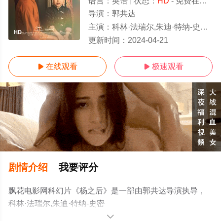
语言：
英语
状态：
HD
- 免费在线观看
导演：
郭共达
主演：
科林·法瑞尔,朱迪·特纳-史密斯,Malea,Emma,Tjandrawidjaja,贾斯汀·闵,O
HD
更新时间：
2024-04-21
在线观看
极速观看


剧情介绍
我要评分
飘花电影网科幻片《杨之后》是一部由郭共达导演执导，
科林·法瑞尔,朱迪·特纳-史密
斯,Malea,Emma,Tjandrawidjaja,贾斯汀·闵,Orlagh,Cassidy,
