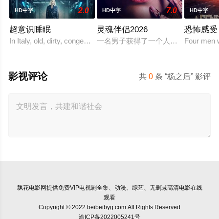
2.0
7.0
HD中字
HD中字
HD中字
超意识睡眠
灵魂伴侣2026
恐怖感受
In Italy, old, dirty, congested prisons full of
一名男子获得了一个人工智能机器人
Four men w
影视评论
共
0
条 “杨之后” 影评
飘花电影网
提供免费VIP电视剧全集、动漫、综艺、无删减高清电影在线
观看
Copyright © 2022 beibeibyg.com All Rights Reserved
渝ICP备2022005241号