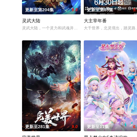
更新至第204集
9.0
更新至第85集
5
灵武大陆
大主宰年番
灵武大陆，一个灵力和武魂并存的世界，灵修一念动山河，武者
大千世界，北灵境出，踏灵路
更新至281集
9.0
更新至11集
6