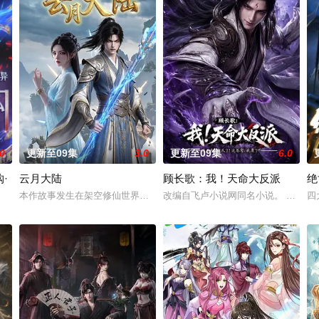
.0
更新至09集
3.0
更新至09集
6.0
·
云月大陆
顾长歌：我！天命大反派
绝
本作故事发生在架空修仙世界——云月大陆。 大陆鼎盛时期由浣溪沙、
改编自飞卢小说网同名小说。 顾长歌
四
万亿诡币重生，开局直接化身天使投资人，当其他人为了几块冥币大打出手时