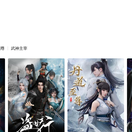
剑尊
武神主宰