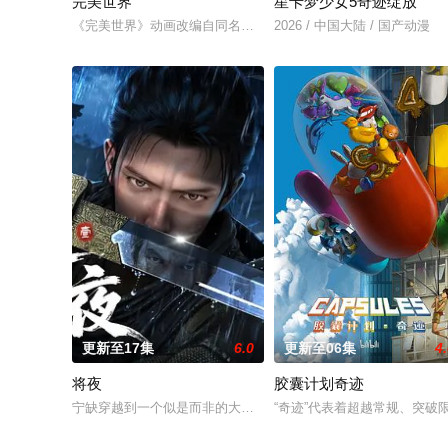
完美世界
星卡梦少女5奇迹绽放
《完美世界》动画改编自同名小说。他为修道而生，为应劫而至
2026 / 中国大陆 / 国产动漫
更新至17集
6.0
更新至06集
4
将夜
胶囊计划奇迹
宁缺穿越到一个似是而非的大唐世界，却发现此处为处处惊险的
“奇迹”代表着超越常规、突