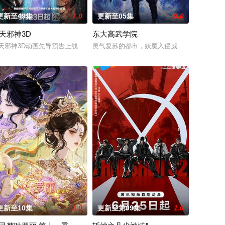
更新至49集
7.0
更新至05集
9.0
天邪神3D
东大高武学院
成婚。两人在洞房夜发起暗杀，却
生武脉，再现世间！醉卧美人膝，成就丹道至尊！
天邪神3D动画先导预告上线！掌天毒之珠，承邪神之血，修逆天之力。高能工
灵气复苏的都市，妖魔入侵威胁来袭，天生废
更新至10集
3.0
更新至第09集
1.0