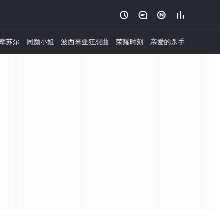




摩苏尔
同颜小姐
波西米亚狂想曲
荣耀时刻
亲爱的杀手