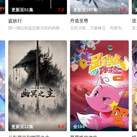
.0
更新至51集
7.0
更新至187集
1.0
盗妖行
丹道至尊
逆
徒手撕天地。星辰镇昔日天才辰天，十岁后
，伐罗天，剑斩诛邪永定乾坤，万道争锋吾为主率!
因一场以利益交换为目的的联姻，太玄楼刺客江元与九璇宗圣女韶月奉命
古药大陆，万族林立，丹师为尊；双
逆
.0
更新至12集
8.0
全104
5.0