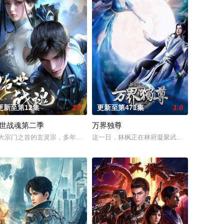
更新至第12集
1.0
更新至第471集
1.0
世战魂第二季
万界独尊
赤霞峰、风吟山庄、无尘岛、轩辕
穿越到玄幻世界，发现自己成了注定被“天命之子”击败的“天命大
大宗门之首的玄灵宗，多年来第一次来临水城选拔弟子，方秦两家围绕这一个
这一日，林枫正在林府凝聚武魂，不想，他才