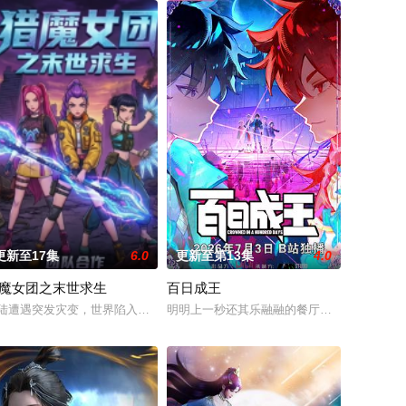
更新至17集
6.0
更新至第13集
4.0
魔女团之末世求生
百日成王
 体质，是“游魂圈”公认
药费碰瓷，不料遇到不按套路出牌的女司机，被撞之后的叶不凡无意中
陆遭遇突发灾变，世界陷入荒芜危机，四处出现作乱的暗影生灵。四位勇敢正
明明上一秒还其乐融融的餐厅，下一秒竟然血