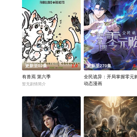
更新至02集
1.0
更新至270集
9
有兽焉 第六季
全民诡异：开局掌握零元购
动态漫画
暂无剧情简介
诡异末世降临，男主角陈木携