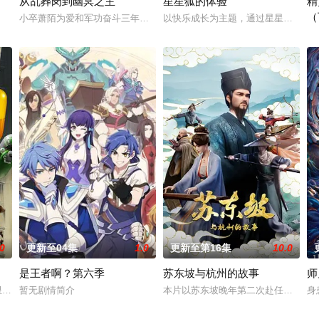
从乱葬岗到幽冥之主
星星狐的体验
精
（
，他身化亿万血雨，洒落万古岁月，经历无
小卒萧陌为爱和军功奋斗三年，却被恋人柳莺儿与将军之子赵昊联手背叛
以快乐成长为主题，通过星星狐演绎
人
.0
更新至04集
1.0
更新至第16集
10.0
是王者啊？第六季
苏东坡与杭州的故事
师
修行世界，原本以为自己可以从此吃香喝辣
破限制，达到某种非凡成就，往往伴随着一种神秘感，让人们产生敬畏和好奇
暂无剧情简介
本片以苏东坡晚年第二次赴任杭州，
身