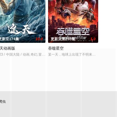
更新至174集
10.0
更新至第235集
1.0
天动画版
吞噬星空
力，携以无限灵气，执凡刃，荡恶
人展开决战。随着旧世界破碎，众人流落天外的永恒大陆。而在这里白
023 / 中国大陆 / 动画,奇幻,冒险,国产动漫
某一天，地球上出现了不明来由的RR病毒，
爬虫