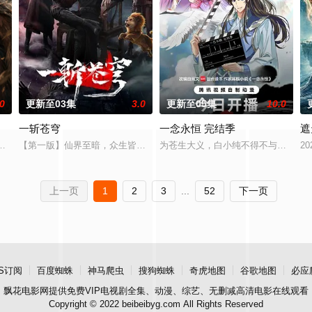
.0
更新至03集
3.0
更新至05集
10.0
一斩苍穹
一念永恒 完结季
遮
唯独开山弟子徐阳一直是炼气期，为突破修
两界，由太极壁垒相隔，域外虚无异境滋生侵蚀神魂、扰乱秩序的暗紫色暗力
【第一版】仙界至暗，众生皆材；残躯少年谷安，于生死绝境夺得古神之
为苍生大义，白小纯不得不与通天道
2
上一页
1
2
3
...
52
下一页
S订阅
百度蜘蛛
神马爬虫
搜狗蜘蛛
奇虎地图
谷歌地图
必应
飘花电影网
提供免费VIP电视剧全集、动漫、综艺、无删减高清电影在线观看
Copyright © 2022 beibeibyg.com All Rights Reserved