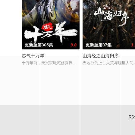
更新至第365集
9.0
更新至第07集
1
炼气十万年
山海经之山海归序
十万年前，天岚宗叱咤修真界，宗内弟子皆是天骄，所向披靡。
天地分为上古大荒与现世人间
RS