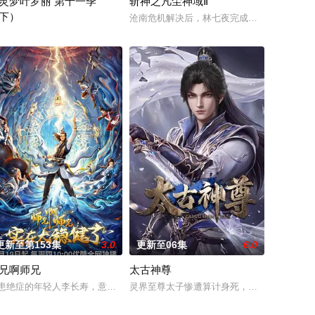
灵梦叶罗丽 第十一季
斩神之凡尘神域Ⅱ
下）
，残忍杀害后抛尸乱葬岗。濒死之
不同的职业角色，帮助了孩子们了解职业，带领他们找寻到自己的兴趣
沧南危机解决后，林七夜完成津南山为期一年
类世界之外，藏着神秘而美好的叶罗丽仙境。这里的仙子因自然与人类世界的
更新至第153集
3.0
更新至06集
6.0
兄啊师兄
太古神尊
与老友佛印（一心想将苏东坡渡入佛门）、辽国女粉丝耶律云（原型为
患绝症的年轻人李长寿，意外重生在封神大战之前的上古时代，成了一个炼气
灵界至尊太子惨遭算计身死，重生跌落凡尘沦