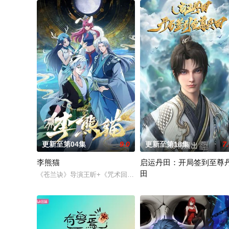
更新至第04集
9.0
更新至第18集
7
李熊猫
启运丹田：开局签到至尊
田
《苍兰诀》导演王昕+《咒术回战》总作监西位辉实，联手打造国
神王之子秦书身为神子，却天