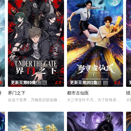
.0
更新至第05集
2.0
更新至第201集
8.0
丹
界门之下
都市古仙医
猎
风武侠与星际科幻对撞的高燃新番！改编
在这个世界，万物意识皆由微观粒⼦构成，而岚海少年林野天生自带 “招魂”
大三学生叶不凡，为了给母亲筹集医
大
生凡体凡命，受尽天道界众人部夷厌弃甚至要被夺去神子身份，贬入凡间。直